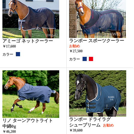
ランボー スポーツクーラー
アミーゴ ネットクーラー
お勧め
￥17,600
￥27,500
カラー
カラー
ランボー ドライラグ
リノ ターンアウトライト
シュープリーム
お勧め
中綿0g
￥39,600
￥46,200