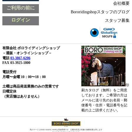
会社概要
ご利用の前に
Bororidingshopスタッフのブログ
ログイン
スタッフ募集
有限会社 ボロライディングショップ
－通販・オンラインショップ－
電話
03-3867-6206
FAX 03-3925-1800
電話受付
月曜〜金曜 10：00〜18：00
印
土曜は商品発送業務のみの営業です
刷カタログ（無料）をご用意
日曜定休
しております。ご希望の方は
（実店舗はありません）
メールに送り先のお名前・郵
便番号・住所・電話番号を記
載の上ご請求ください。
馬のマークとBORO RIDING SHOPは登録商標です 記載内容及び画像の無断転載を禁じます