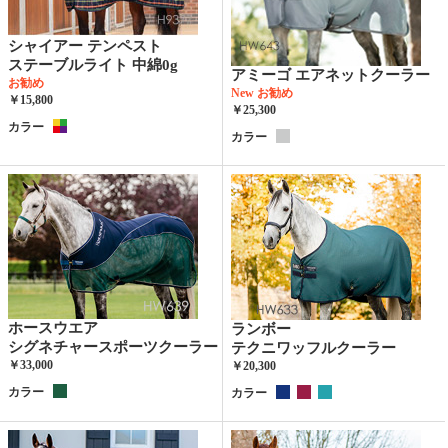
シャイアー テンペスト
ステーブルライト 中綿0g
アミーゴ エアネットクーラー
お勧め
New
お勧め
￥15,800
￥25,300
カラー
カラー
ホースウエア
ランボー
シグネチャースポーツクーラー
テクニワッフルクーラー
￥33,000
￥20,300
カラー
カラー