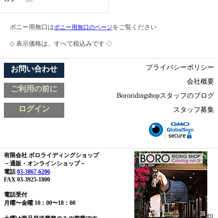
ポニー用無口は
をご覧ください
ポニー用無口のページ
◇ 表示価格は、すべて税込みです ◇
プライバシーポリシー
お問い合わせ
会社概要
ご利用の前に
Bororidingshopスタッフのブログ
ログイン
スタッフ募集
有限会社 ボロライディングショップ
－通販・オンラインショップ－
電話
03-3867-6206
FAX 03-3925-1800
電話受付
月曜〜金曜 10：00〜18：00
印