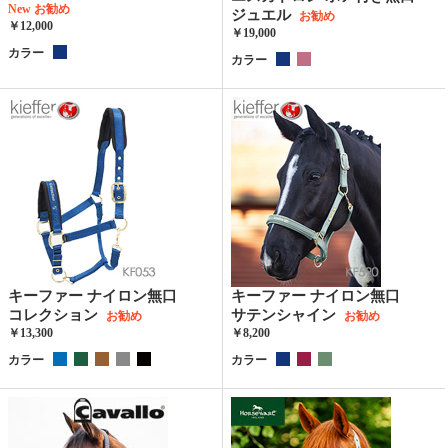
New
お勧め
ジュエル
お勧め
￥12,000
￥19,000
カラー
カラー
キーファー ナイロン無口
キーファー ナイロン無口
コレクション
サテンシャイン
お勧め
お勧め
￥13,300
￥8,200
カラー
カラー