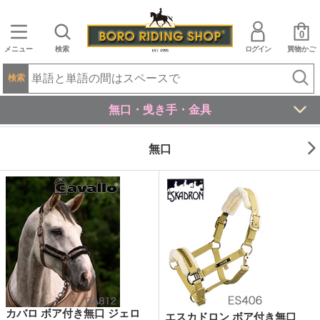
0
メニュー
検索
ログイン
買物かご
検索
無口・曵き手・金具
無口
カバロ ボア付き無口 ジェロ
エスカドロン ボア付き無口