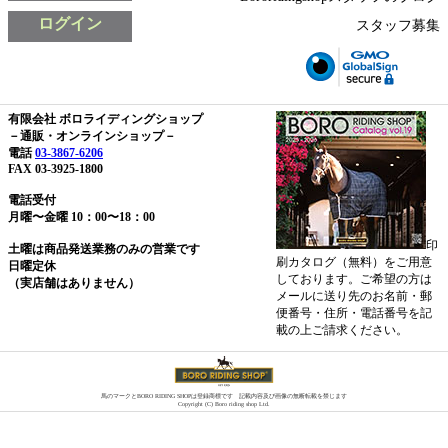
ログイン
スタッフ募集
有限会社 ボロライディングショップ
－通販・オンラインショップ－
電話
03-3867-6206
FAX 03-3925-1800
電話受付
月曜〜金曜 10：00〜18：00
印
土曜は商品発送業務のみの営業です
刷カタログ（無料）をご用意
日曜定休
しております。ご希望の方は
（実店舗はありません）
メールに送り先のお名前・郵
便番号・住所・電話番号を記
載の上ご請求ください。
馬のマークとBORO RIDING SHOPは登録商標です 記載内容及び画像の無断転載を禁じます
Copyright (C) Boro riding shop Ltd.