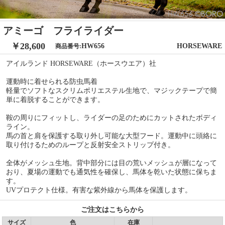
アミーゴ フライライダー
￥28,600
HW656
HORSEWARE
商品番号:
アイルランド HORSEWARE（ホースウエア）社
運動時に着せられる防虫馬着
軽量でソフトなスクリムポリエステル生地で、マジックテープで簡
単に着脱することができます。
鞍の周りにフィットし、ライダーの足のためにカットされたボディ
ライン。
馬の首と肩を保護する取り外し可能な大型フード。運動中に頭絡に
取り付けるためのループと反射安全ストリップ付き。
全体がメッシュ生地。背中部分には目の荒いメッシュが層になって
おり、夏場の運動でも通気性を確保し、馬体を乾いた状態に保ちま
す。
UVプロテクト仕様。有害な紫外線から馬体を保護します。
ご注文はこちらから
サイズ
色
在庫