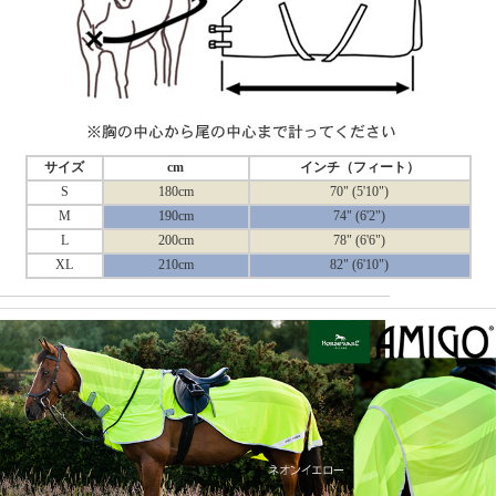
サイズ
cm
インチ（フィート）
S
180cm
70" (5'10")
M
190cm
74" (6'2")
L
200cm
78" (6'6")
XL
210cm
82" (6'10")