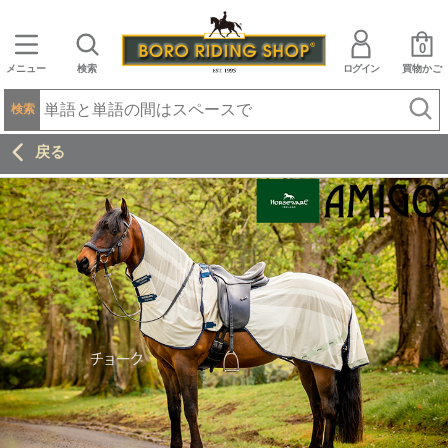
0
メニュー
検索
ログイン
買物かご
検索
戻る