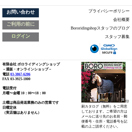
プライバシーポリシー
お問い合わせ
会社概要
ご利用の前に
Bororidingshopスタッフのブログ
ログイン
スタッフ募集
有限会社 ボロライディングショップ
－通販・オンラインショップ－
電話
03-3867-6206
FAX 03-3925-1800
電話受付
月曜〜金曜 10：00〜18：00
印
土曜は商品発送業務のみの営業です
刷カタログ（無料）をご用意
日曜定休
しております。ご希望の方は
（実店舗はありません）
メールに送り先のお名前・郵
便番号・住所・電話番号を記
載の上ご請求ください。