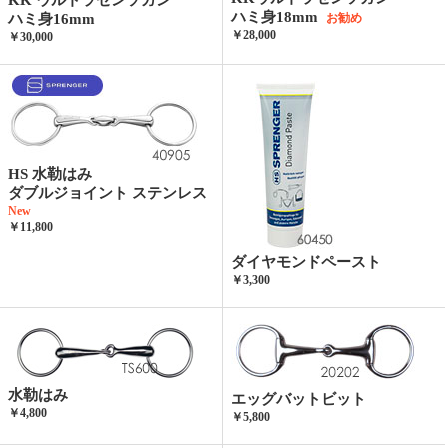
KK ウルトラセンソガン
ハミ身18mm
ハミ身16mm
お勧め
￥28,000
￥30,000
HS 水勒はみ
ダブルジョイント ステンレス
New
￥11,800
ダイヤモンドペースト
￥3,300
水勒はみ
エッグバットビット
￥4,800
￥5,800