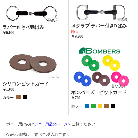
メタラブ ラバー付きDばみ
ラバー付き水勒はみ
New
￥6,000
￥9,200
シリコンビットガード
￥1,000
ボンバーズ ビットガード
カラー
￥700
カラー
ポニー用はみは
をご覧ください
ポニー用品のページ
◇ 表示価格は、すべて税込みです ◇