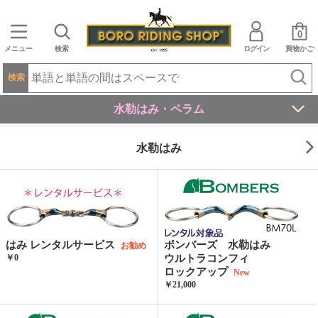
0
メニュー
検索
ログイン
買物かご
検索
水勒はみ・ペラム
水勒はみ
はみ レンタルサービス
ボンバーズ 水勒はみ
お勧め
￥0
ウルトラコンフィ
ロックアップ
New
￥21,000