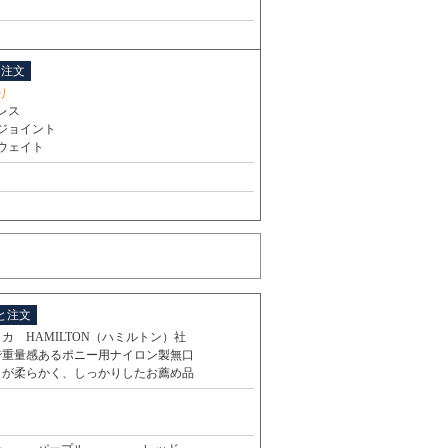
と注文
り
レス
ジョイント
ウェイト
と注文
カ HAMILTON（ハミルトン）社
で重量感あるポニー用ナイロン製無口
りが柔らかく、しっかりしたお薦め品