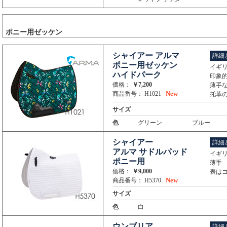
ポニー用ゼッケン
シャイアー アルマ
詳細
ポニー用ゼッケン
イギリ
ハイドパーク
印象
価格：
￥7,200
薄手
New
商品番号： H1021
托革
サイズ
色
グリーン
ブルー
シャイアー
詳細
アルマ サドルパッド
イギリ
ポニー用
薄手
価格：
￥9,000
表はコ
New
商品番号： H5370
サイズ
色
白
ウンブリア
詳細