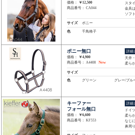
価格：
￥12,500
スタ
商品番号： CA044
金具
ソフ
サイズ
ポニー
色
千鳥格子
ポニー無口
詳細
価格：
￥4,900
天井
New
商品番号： A4408
柔ら
サイズ
色
グリーン
グレー/ブル
キーファー
詳細
フォール無口
ドイツ
価格：
￥6,600
柔ら
商品番号： KF553
なじ
鼻周