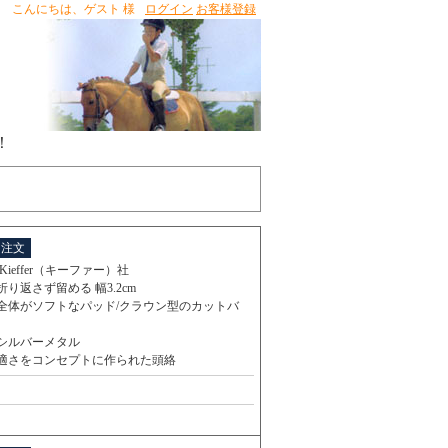
こんにちは、
ゲスト 様
ログイン
お客様登録
！
と注文
Kieffer（キーファー）社
り返さず留める 幅3.2cm
全体がソフトなパッド/クラウン型のカットバ
シルバーメタル
適さをコンセプトに作られた頭絡