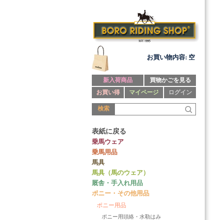
お買い物内容: 空
新入荷商品
買物かごを見る
お買い得
マイページ
ログイン
検索
表紙に戻る
乗馬ウェア
乗馬用品
馬具
馬具（馬のウェア）
厩舎・手入れ用品
ポニー・その他用品
ポニー用品
ポニー用頭絡・水勒はみ