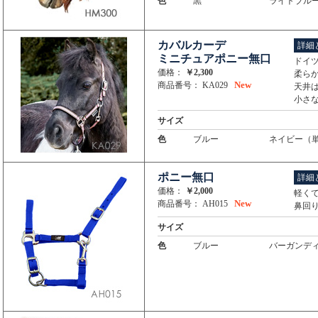
色
黒
ライトブル
カバルカーデ
詳細
ミニチュアポニー無口
ドイツ
価格：
￥2,300
柔ら
New
商品番号： KA029
天井
小さ
サイズ
色
ブルー
ネイビー（
ポニー無口
詳細
価格：
￥2,000
軽く
New
商品番号： AH015
鼻回
サイズ
色
ブルー
バーガンデ