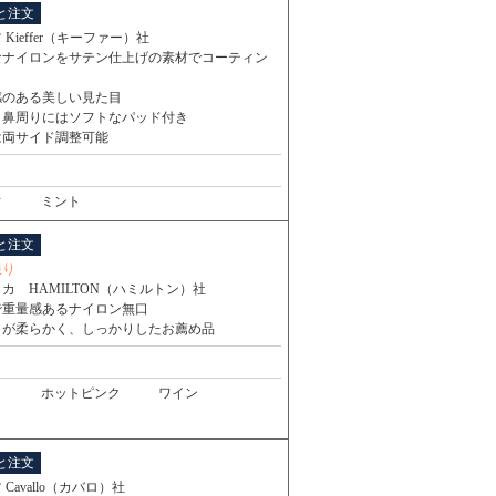
と注文
 Kieffer（キーファー）社
なナイロンをサテン仕上げの素材でコーティン
感のある美しい見た目
・鼻周りにはソフトなパッド付き
は両サイド調整可能
ィ
ミント
と注文
限り
カ HAMILTON（ハミルトン）社
で重量感あるナイロン無口
りが柔らかく、しっかりしたお薦め品
ホットピンク
ワイン
と注文
 Cavallo（カバロ）社