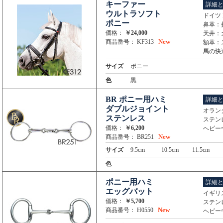
キーファー
詳細
ウルトラソフト
ドイツ 
ポニー
鼻革：折
価格：
￥24,000
天井：
New
商品番号： KF313
額革：
馬の快
サイズ
ポニー
色
黒
BR ポニー用ハミ
詳細
ダブルジョイント
オラン
ステンレス
ステン
価格：
￥6,200
ヘビー
New
商品番号： BR251
サイズ
9.5cm
10.5cm
11.5cm
色
ポニー用ハミ
詳細
エッグバット
イギリス
価格：
￥5,700
ステン
New
商品番号： H0550
ヘビー