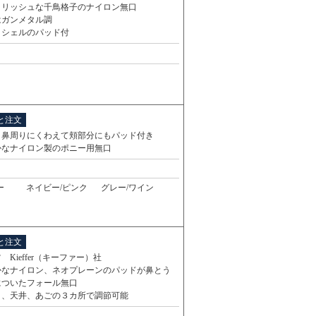
イリッシュな千鳥格子のナイロン無口
はガンメタル調
トシェルのパッド付
と注文
・鼻周りにくわえて頬部分にもパッド付き
かなナイロン製のポニー用無口
ー
ネイビー/ピンク
グレー/ワイン
と注文
 Kieffer（キーファー）社
かなナイロン、ネオプレーンのパッドが鼻とう
についたフォール無口
り、天井、あごの３カ所で調節可能