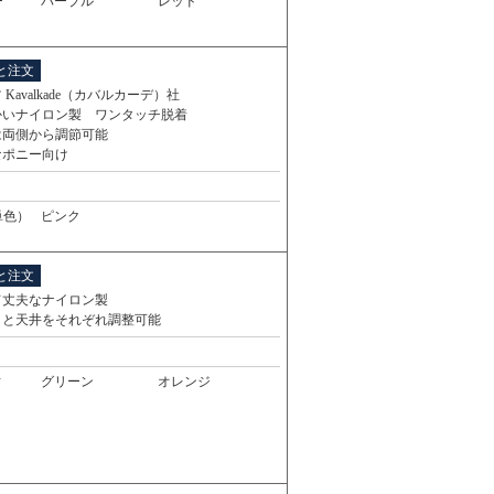
ー
パープル
レッド
と注文
 Kavalkade（カバルカーデ）社
かいナイロン製 ワンタッチ脱着
は両側から調節可能
なポニー向け
単色）
ピンク
と注文
て丈夫なナイロン製
りと天井をそれぞれ調整可能
ィ
グリーン
オレンジ