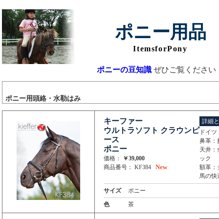
ポニー用品
ItemsforPony
ポニーの豆知識
ぜひご覧ください
ポニー用頭絡・水勒はみ
キーファー
詳細
ウルトラソフト クラウンピ
ドイツ 
ース
鼻革：折
ポニー
天井：
価格：
￥39,000
ック
New
商品番号： KF384
額革：
馬の快
サイズ
ポニー
色
茶