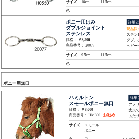
サイズ
10cm
11.5cm
色
ポニー用はみ
詳細
ダブルジョイント
現品限
ステンレス
ステン
価格：
￥3,500
ダブル
商品番号： 20077
ヘビー
サイズ
9.5cm
11.5cm
色
ポニー用無口
ハミルトン
詳細
スモールポニー無口
アメリ
価格：
￥8,000
丈夫
お勧め
商品番号： HM300
あた
サイズ
スモール
ポニー