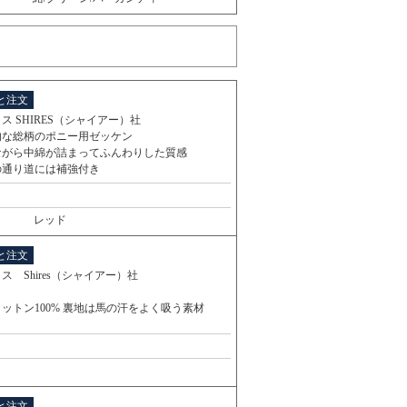
と注文
ス SHIRES（シャイアー）社
的な総柄のポニー用ゼッケン
ながら中綿が詰まってふんわりした質感
の通り道には補強付き
レッド
と注文
ス Shires（シャイアー）社
ットン100% 裏地は馬の汗をよく吸う素材
と注文