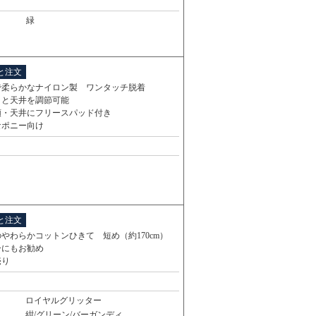
緑
と注文
で柔らかなナイロン製 ワンタッチ脱着
りと天井を調節可能
頬・天井にフリースパッド付き
なポニー向け
と注文
やわらかコットンひきて 短め（約170cm）
ーにもお勧め
売り
ロイヤルグリッター
紺/グリーン/バーガンディ