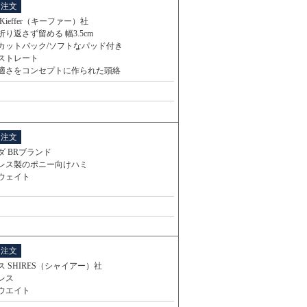
と注文
Kieffer（キーファー）社
り返さず留める 幅3.5cm
カットバック/ソフトなパッド付き
ストレート
適さをコンセプトに作られた頭絡
と注文
ダ BRブランド
レス製のポニー向けハミ
ウェイト
と注文
 SHIRES（シャイアー）社
レス
ウエイト