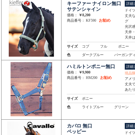
キーファー ナイロン無口
詳細
サテンシャイン
ドイツ
価格：
￥8,200
丈夫
お勧め
商品番号： KF590
グ
光沢
天井
天井
サイズ
コブ
フル
ポニー
色
ダークブルー
バーガンデ
ハミルトンポニー無口
詳細
価格：
￥9,900
現品
お勧め
商品番号： HM200
アメリ
丈夫
あた
サイズ
ポニー
色
ライトブルー
グリーン
カバロ 無口
詳細
ペッピー
ドイツ