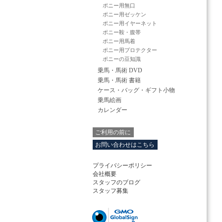
ポニー用無口
ポニー用ゼッケン
ポニー用イヤーネット
ポニー鞍・腹帯
ポニー用馬着
ポニー用プロテクター
ポニーの豆知識
乗馬・馬術 DVD
乗馬・馬術 書籍
ケース・バッグ・ギフト小物
乗馬絵画
カレンダー
ご利用の前に
お問い合わせはこちら
プライバシーポリシー
会社概要
スタッフのブログ
スタッフ募集