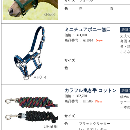
サイズ
フォール
色
赤
青
ミニチュアポニー無口
詳細
価格：
￥3,000
丈夫
New
商品番号： AH014
鼻回
鼻・
小さ
サイズ
色
カラフル曳き手 コットン
詳細
価格：
￥2,700
細めの
New
商品番号： UP506
ポニ
一本
サイズ
色
ブラックグリッター
レッドグリッター