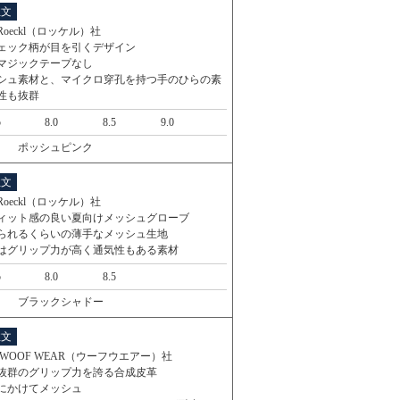
注文
oeckl（ロッケル）社
ェック柄が目を引くデザイン
マジックテープなし
シュ素材と、マイクロ穿孔を持つ手のひらの素
性も抜群
5
8.0
8.5
9.0
ポッシュピンク
注文
oeckl（ロッケル）社
ィット感の良い夏向けメッシュグローブ
られるくらいの薄手なメッシュ生地
はグリップ力が高く通気性もある素材
5
8.0
8.5
ブラックシャドー
注文
WOOF WEAR（ウーフウエアー）社
抜群のグリップ力を誇る合成皮革
にかけてメッシュ