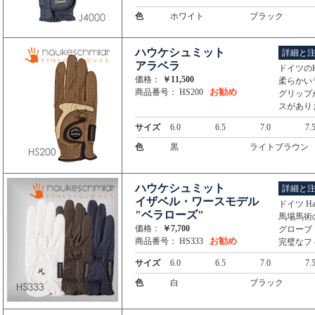
色
ホワイト
ブラック
ハウケシュミット
詳細と
アラベラ
ドイツのHa
価格：
￥11,500
柔らかい
お勧め
商品番号： HS200
グリップ
スがあり
サイズ
6.0
6.5
7.0
7.
色
黒
ライトブラウン
ハウケシュミット
詳細と
イザベル・ワースモデル
ドイツ H
"ベラローズ"
馬場馬術の
価格：
￥7,700
グローブ
お勧め
商品番号： HS333
完璧なフ
サイズ
6.0
6.5
7.0
7.
色
白
ブラック