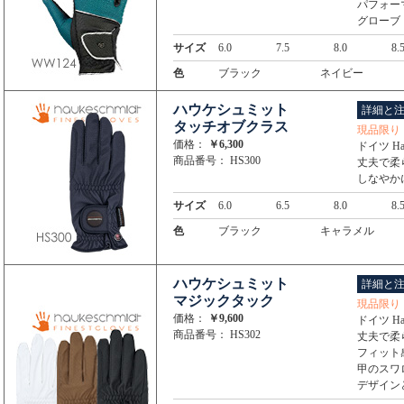
パフォー
グローブ
サイズ
6.0
7.5
8.0
8.
色
ブラック
ネイビー
ハウケシュミット
詳細と
タッチオブクラス
現品限り
価格：
￥6,300
ドイツ Hau
商品番号： HS300
丈夫で柔
しなやか
サイズ
6.0
6.5
8.0
8.
色
ブラック
キャラメル
ハウケシュミット
詳細と
マジックタック
現品限り
価格：
￥9,600
ドイツ Hau
商品番号： HS302
丈夫で柔
フィット
甲のスワ
デザイン