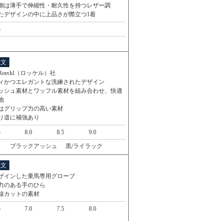
側は薄手で伸縮性・耐久性を持つレザー調
たデザインの中に上品さが際立つ1着
5
注文
oeckl（ロッケル）社
ィかつエレガントな洗練されたデザイン
ッシュ素材とワッフル素材を組み合わせ、快適
地
はグリップ力の高い素材
り道に補強あり
5
8.0
8.5
9.0
ブラックアッシュ
黒/ライラック
注文
ザインした乗馬専用グローブ
力のある手のひら
線カットの素材
5
7.0
7.5
8.0