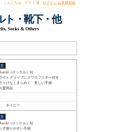
こんにちは、
ゲスト 様
ログイン
お客様登録
ルト・靴下・他
elts, Socks & Others
注文
oeckl（ロッケル）社
ライトグリップにスワロフスキー付き
さりげなくきらめく 美しい手袋
ィス愛用品
5
ネイビー
注文
oeckl（ロッケル）社
らず握りやすい手袋