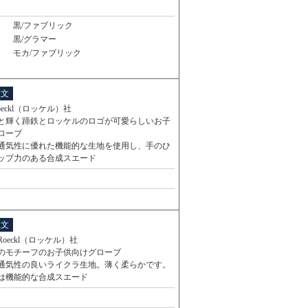
黒/ファブリック
黒/グラマー
モカ/ファブリック
注文
oeckl（ロッケル）社
と輝く蹄鉄とロッケルのロゴが可愛らしいお子
ローブ
通気性に優れた機能的な生地を使用し、手のひ
ップ力のある合成スエード
注文
oeckl（ロッケル）社
のモチーフのお子供向けグローブ
通気性の良いライクラ生地。薄く柔らかです。
は機能的な合成スエード