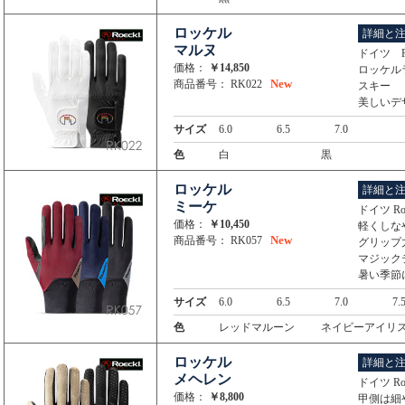
ロッケル
詳細と
マルヌ
ドイツ R
価格：
￥14,850
ロッケル
New
商品番号： RK022
スキー
美しいデ
サイズ
6.0
6.5
7.0
色
白
黒
ロッケル
詳細と
ミーケ
ドイツ R
価格：
￥10,450
軽くしな
New
商品番号： RK057
グリップ
マジック
暑い季節
サイズ
6.0
6.5
7.0
7.
色
レッドマルーン
ネイビーアイリ
ロッケル
詳細と
メヘレン
ドイツ R
価格：
￥8,800
甲側は細