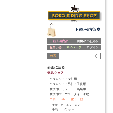
お買い物内容: 空
新入荷商品
買物かごを見る
お買い得
マイページ
ログイン
検索
表紙に戻る
乗馬ウェア
キュロット・女性用
キュロット・男性／子供用
競技用ジャケット・燕尾服
競技用ブラウス・タイ・小物
手袋・ベルト・靴下・他
手袋 オールシーズン
手袋 ウインター