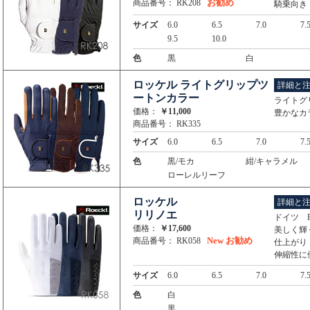
お勧め
商品番号： RK208
騎乗向き
サイズ
6.0
6.5
7.0
7.
9.5
10.0
色
黒
白
ロッケル ライトグリップツ
詳細と
ートンカラー
ライトグ
価格：
￥11,000
豊かなカ
商品番号： RK335
サイズ
6.0
6.5
7.0
7.
色
黒/モカ
紺/キャラメル
ローレルリーフ
ロッケル
詳細と
リリノエ
ドイツ R
価格：
￥17,600
美しく輝
New
お勧め
商品番号： RK058
仕上がり
伸縮性に
サイズ
6.0
6.5
7.0
7.
色
白
黒