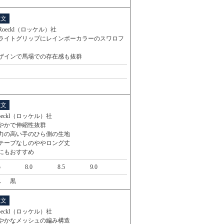
注文
oeckl（ロッケル）社
ライトグリップにレインボーカラーのスワロフ
ザインで馬場での存在感も抜群
注文
oeckl（ロッケル）社
やかで伸縮性抜群
力の高い手のひら側の生地
テープなしのややロング丈
にもおすすめ
5
8.0
8.5
9.0
ス
黒
注文
oeckl（ロッケル）社
やかなメッシュの編み構造