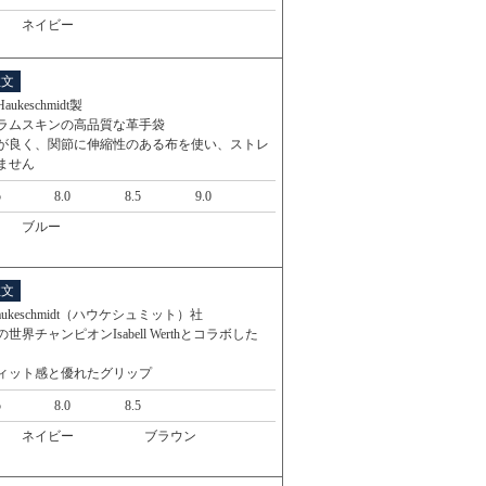
ネイビー
注文
ukeschmidt製
ラムスキンの高品質な革手袋
が良く、関節に伸縮性のある布を使い、ストレ
ません
5
8.0
8.5
9.0
ブルー
注文
aukeschmidt（ハウケシュミット）社
世界チャンピオンIsabell Werthとコラボした
ィット感と優れたグリップ
5
8.0
8.5
ネイビー
ブラウン