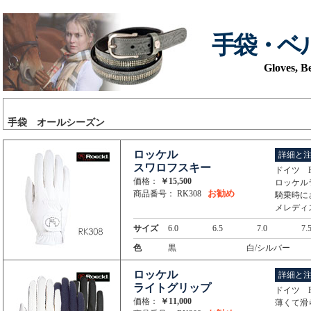
手袋・ベ
Gloves, B
手袋 オールシーズン
ロッケル
詳細と
スワロフスキー
ドイツ R
価格：
￥15,500
ロッケル
お勧め
商品番号： RK308
騎乗時に
メレデ
サイズ
6.0
6.5
7.0
7.
色
黒
白/シルバー
ロッケル
詳細と
ライトグリップ
ドイツ R
価格：
￥11,000
薄くて滑