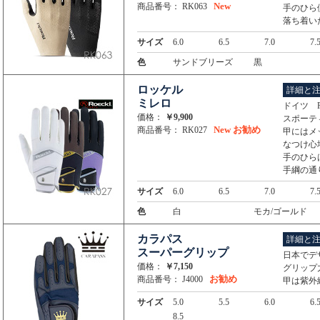
New
商品番号： RK063
手のひら
落ち着い
サイズ
6.0
6.5
7.0
7.
色
サンドブリーズ
黒
ロッケル
詳細と
ミレロ
ドイツ R
価格：
￥9,900
スポーテ
New
お勧め
商品番号： RK027
甲にはメ
なつけ心
手のひら
手綱の通
サイズ
6.0
6.5
7.0
7.
色
白
モカ/ゴールド
カラパス
詳細と
スーパーグリップ
日本でデ
価格：
￥7,150
グリップ
お勧め
商品番号： J4000
甲は紫外
サイズ
5.0
5.5
6.0
6.
8.5