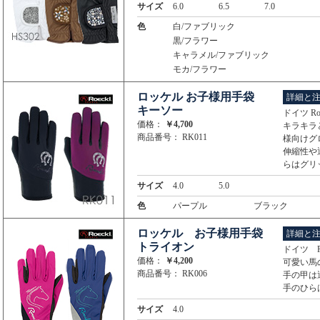
サイズ
6.0
6.5
7.0
色
白/ファブリック
黒/フラワー
キャラメル/ファブリック
モカ/フラワー
ロッケル お子様用手袋
詳細と
キーソー
ドイツ R
価格：
￥4,700
キラキラ
商品番号： RK011
様向けグ
伸縮性や
らはグリ
サイズ
4.0
5.0
色
パープル
ブラック
ロッケル お子様用手袋
詳細と
トライオン
ドイツ R
価格：
￥4,200
可愛い馬
商品番号： RK006
手の甲は
手のひら
サイズ
4.0