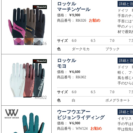
ロッケル
詳細と
マーチンゲール
ドイツ R
価格：
￥9,900
手首のチ
お勧め
商品番号： RK026
手首には
甲のメッ
材で通気
サイズ
6.0
6.5
7.0
7.
色
ダークモカ
ブラック
ロッケル
詳細と
モヨ
ドイツ R
価格：
￥6,600
軽く、フ
商品番号： RK002
風を感じ
手のひら
サイズ
6.0
6.5
7.0
7.
色
白
ポメグラネート
ウーフウエアー
詳細と
ビジョンライディング
イギリス 
価格：
￥6,900
手の平は
お勧め
商品番号： WW124
甲は指先