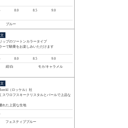
5
8.0
8.5
9.0
ブルー
注文
リップのツートンカラータイプ
ラーで騎乗をお楽しみいただけます
5
8.0
8.5
9.0
紺/白
モカ/キャラメル
注文
oeckl（ロッケル）社
くスワロフスキークリスタルとパールで上品な
優れた上質な生地
5
フェスティブブルー