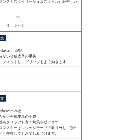
マンスとスタイリッシュなスタイルが融合した
5
9.0
オーシャン
注文
ke schmidt製
らかい合成皮革の手袋
にフィットし、グリップもよく効きます
5
注文
keschmidt社
らかい合成皮革の手袋
感もグリップも良く騎乗を助けます
ロフスキーはマジックテープで取り外し、別の
とと交換してもお楽しみ頂けます。