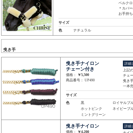
ベルクロ
＊カバー
お手持ち
サイズ
色
ナチュラル
曵き手
曵き手ナイロン
詳細
チェーン付き
上記
価格：
￥5,500
チェー
商品番号： UP490
曵き手
一本
サイズ
色
黒
ロイヤルブ
ホットピンク
ネイビーブ
ミントグリーン
曵き手ナイロン
詳細
価格：
￥4,200
ナイ