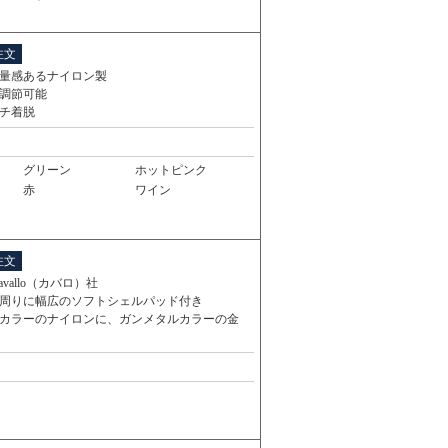
注文
量感あるナイロン製
調節可能
チ着脱
グリーン
ホットピンク
赤
ワイン
注文
avallo（カバロ）社
周りに幅広のソフトシェルパッド付き
カラーのナイロンに、ガンメタルカラーの金