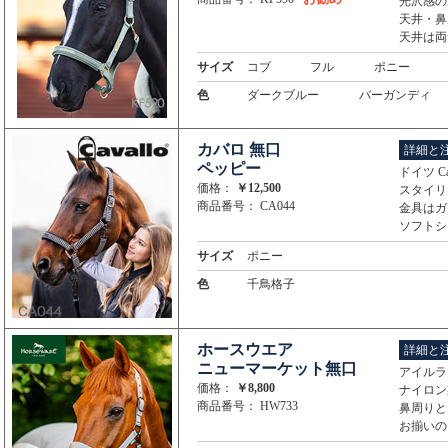
光沢感の
天井・鼻
天井は両
サイズ
コブ
フル
ポニー
色
ダークブルー
バーガンディ
カバロ 無口
詳細と
ペッピー
ドイツ C
価格：
￥12,500
スタイリ
商品番号： CA044
金具はガ
ソフトシ
サイズ
ポニー
色
千鳥格子
ホースウエア
詳細と
ニューマーケット無口
アイルラ
価格：
￥8,800
ナイロン
商品番号： HW733
鼻周りと
お揃いの