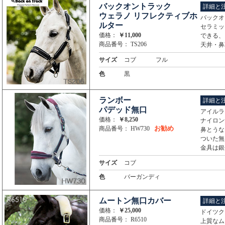
バックオントラック
詳細と
ウェラノ リフレクティブホ
バックオ
ルター
セラミッ
価格：
￥11,000
できる、
商品番号： TS206
天井・鼻
サイズ
コブ
フル
色
黒
ランボー
詳細と
パデッド無口
アイルラ
価格：
￥8,250
ナイロン
お勧め
商品番号： HW730
鼻とうな
ついた無
金具は銀
サイズ
コブ
色
バーガンディ
ムートン無口カバー
詳細と
価格：
￥25,000
ドイツク
商品番号： R6510
上質なム