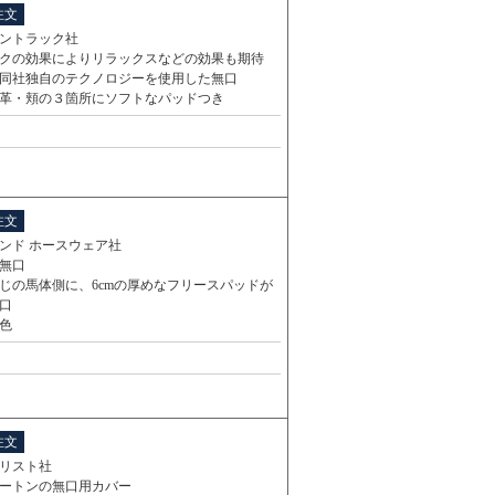
注文
ントラック社
クの効果によりリラックスなどの効果も期待
同社独自のテクノロジーを使用した無口
革・頬の３箇所にソフトなパッドつき
注文
ンド ホースウェア社
無口
じの馬体側に、6cmの厚めなフリースパッドが
口
色
注文
リスト社
ートンの無口用カバー