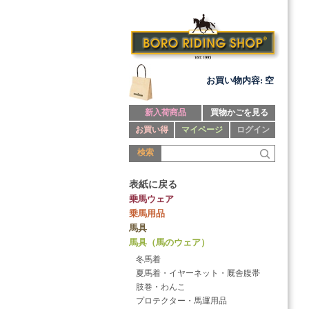
お買い物内容: 空
新入荷商品
買物かごを見る
お買い得
マイページ
ログイン
検索
表紙に戻る
乗馬ウェア
乗馬用品
馬具
馬具（馬のウェア）
冬馬着
夏馬着・イヤーネット・厩舎腹帯
肢巻・わんこ
プロテクター・馬運用品