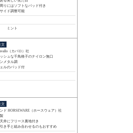
ある美しい見た目
周りにはソフトなパッド付き
サイド調整可能
ミント
注文
avallo（カバロ）社
ッシュな千鳥格子のナイロン無口
ンメタル調
ェルのパッド付
注文
ンド HORSEWARE（ホースウェア）社
製
天井にフリース裏地付き
引き手と組み合わせるのもおすすめ