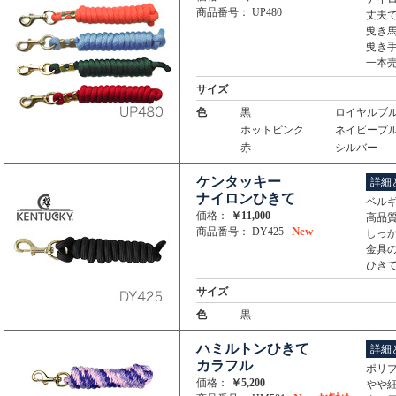
商品番号： UP480
丈夫
曵き
曵き手
一本
サイズ
色
黒
ロイヤルブ
ホットピンク
ネイビーブ
赤
シルバー
ケンタッキー
詳細
ナイロンひきて
ベルギ
価格：
￥11,000
高品
New
商品番号： DY425
しっ
金具
ひきて
サイズ
色
黒
ハミルトンひきて
詳細
カラフル
ポリ
価格：
￥5,200
やや