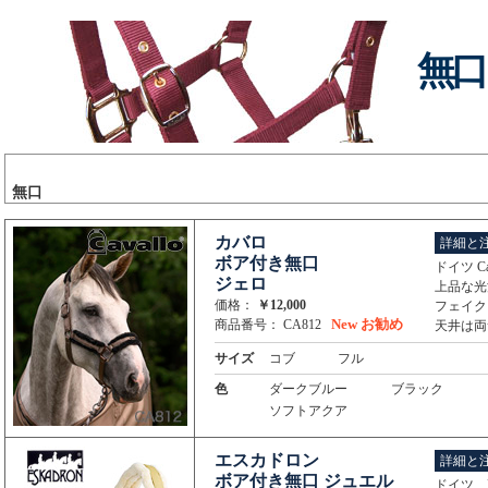
無口
無口
カバロ
詳細と
ボア付き無口
ドイツ C
ジェロ
上品な光
価格：
￥12,000
フェイク
New
お勧め
商品番号： CA812
天井は両
サイズ
コブ
フル
色
ダークブルー
ブラック
ソフトアクア
エスカドロン
詳細と
ボア付き無口 ジュエル
ドイツ 