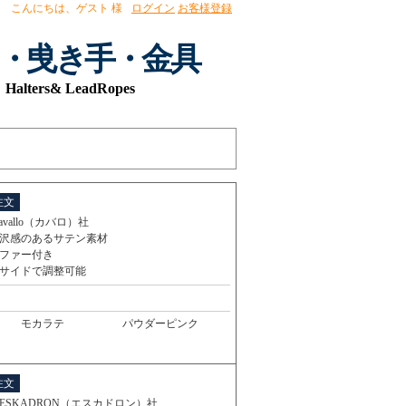
こんにちは、
ゲスト 様
ログイン
お客様登録
・曵き手・金具
Halters& LeadRopes
注文
avallo（カバロ）社
沢感のあるサテン素材
ファー付き
サイドで調整可能
モカラテ
パウダーピンク
注文
ESKADRON（エスカドロン）社