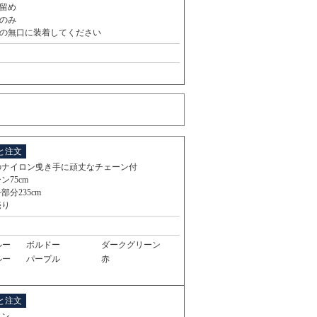
留め
のみ
の無口に装着してください
と注文
のナイロン曵き手に頑丈なチェーン付
ン75cm
部分235cm
売り
ルー
ボルドー
ダークグリーン
ルー
パープル
赤
と注文
ロン