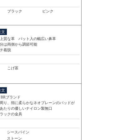
ブラック
ピンク
注文
上質な革 パット入の幅広い鼻革
分は両側から調節可能
チ着脱
こげ茶
注文
 BRブランド
周り、頬に柔らかなネオプレーンのパッドが
あたりの優しいナイロン製無口
ラックの金具
シースパイン
ストーン