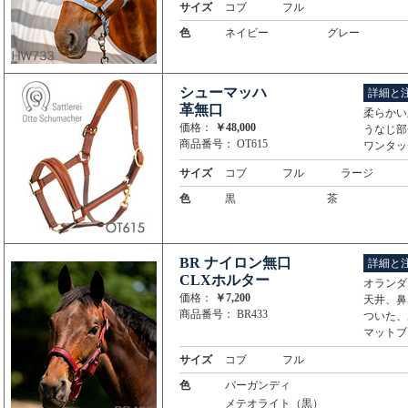
サイズ
コブ
フル
色
ネイビー
グレー
シューマッハ
詳細と
革無口
柔らかい
価格：
￥48,000
うなじ部
商品番号： OT615
ワンタッ
サイズ
コブ
フル
ラージ
色
黒
茶
BR ナイロン無口
詳細と
CLXホルター
オランダ
価格：
￥7,200
天井、鼻
商品番号： BR433
ついた、
マットブ
サイズ
コブ
フル
色
バーガンディ
メテオライト（黒）