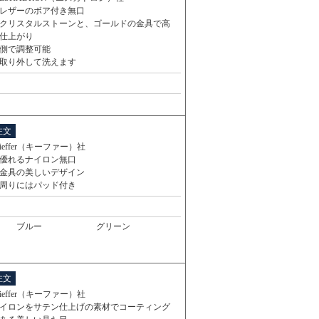
レザーのボア付き無口
クリスタルストーンと、ゴールドの金具で高
仕上がり
側で調整可能
取り外して洗えます
注文
ieffer（キーファー）社
優れるナイロン無口
金具の美しいデザイン
周りにはパッド付き
ブルー
グリーン
注文
ieffer（キーファー）社
イロンをサテン仕上げの素材でコーティング