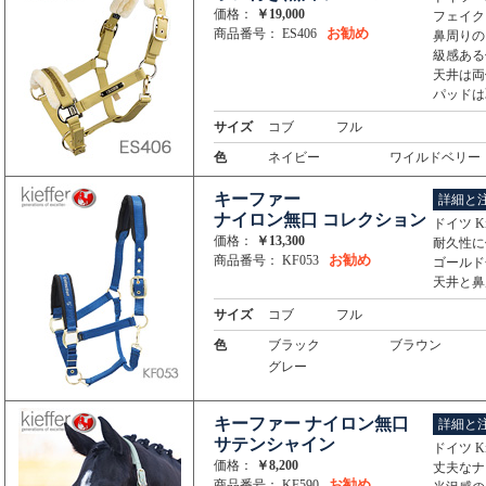
価格：
￥19,000
フェイク
お勧め
商品番号： ES406
鼻周りの
級感ある
天井は両
パッドは
サイズ
コブ
フル
色
ネイビー
ワイルドベリー
キーファー
詳細と
ナイロン無口 コレクション
ドイツ K
価格：
￥13,300
耐久性に
お勧め
商品番号： KF053
ゴールド
天井と鼻
サイズ
コブ
フル
色
ブラック
ブラウン
グレー
キーファー ナイロン無口
詳細と
サテンシャイン
ドイツ K
価格：
￥8,200
丈夫なナ
お勧め
商品番号： KF590