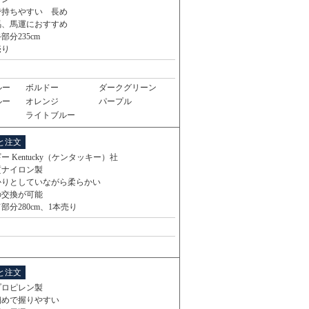
で持ちやすい 長め
馬、馬運におすすめ
部分235cm
売り
ルー
ボルドー
ダークグリーン
ルー
オレンジ
パープル
ライトブルー
と注文
ー Kentucky（ケンタッキー）社
質ナイロン製
かりとしていながら柔らかい
の交換が可能
部分280cm、1本売り
と注文
プロピレン製
細めで握りやすい