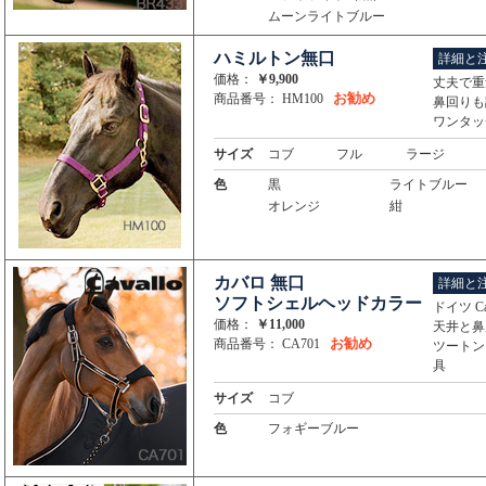
ムーンライトブルー
ハミルトン無口
詳細と
価格：
￥9,900
丈夫で重
お勧め
商品番号： HM100
鼻回りも
ワンタッ
サイズ
コブ
フル
ラージ
色
黒
ライトブルー
オレンジ
紺
カバロ 無口
詳細と
ソフトシェルヘッドカラー
ドイツ C
価格：
￥11,000
天井と鼻
お勧め
商品番号： CA701
ツートン
具
サイズ
コブ
色
フォギーブルー