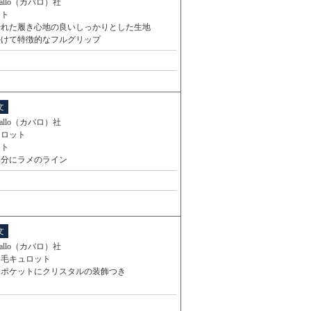
vallo（カバロ）社
スト
優れた履き心地の良いしっかりとした生地
かけて特徴的なフルグリップ
文
vallo（カバロ）社
ュロット
スト
部分にラメのライン
文
vallo（カバロ）社
起毛キュロット
ろポケットにクリスタルの装飾つき