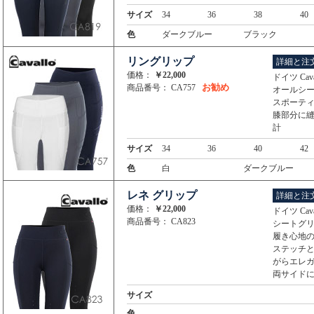
サイズ
34
36
38
40
色
ダークブルー
ブラック
リングリップ
詳細と注
価格：
￥22,000
ドイツ Ca
お勧め
商品番号： CA757
オールシ
スポーテ
膝部分に
計
サイズ
34
36
40
42
色
白
ダークブルー
レネ グリップ
詳細と注
価格：
￥22,000
ドイツ Ca
商品番号： CA823
シートグ
履き心地
ステッチ
がらエレ
両サイド
サイズ
色