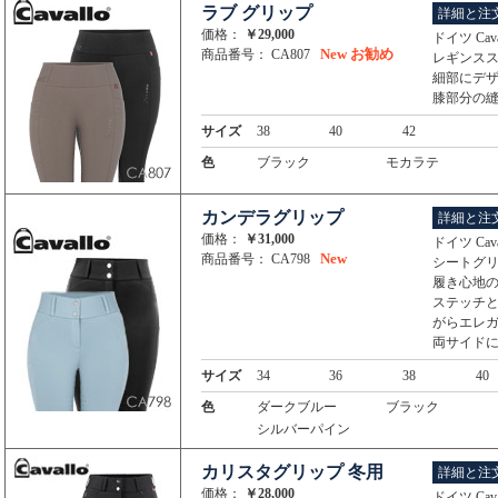
ラブ グリップ
詳細と注
価格：
￥29,000
ドイツ Ca
New
お勧め
商品番号： CA807
レギンス
細部にデ
膝部分の
サイズ
38
40
42
色
ブラック
モカラテ
カンデラグリップ
詳細と注
価格：
￥31,000
ドイツ Ca
New
商品番号： CA798
シートグ
履き心地
ステッチ
がらエレ
両サイド
サイズ
34
36
38
40
色
ダークブルー
ブラック
シルバーパイン
カリスタグリップ 冬用
詳細と注
価格：
￥28,000
ドイツ Ca