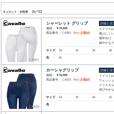
カバロ
キュロット・女性用
シャーレット グリップ
詳細と注
価格：
￥39,000
ドイツ Ca
New
お勧め
商品番号： CA901
透けにく
通年向け
細やかな
サイズ
34
36
38
40
色
白
カーシャグリップ
詳細と注
価格：
￥36,000
ドイツ Ca
New
お勧め
商品番号： CA933
ウォッシ
クリスタ
煌びやか
サイズ
34
36
40
42
色