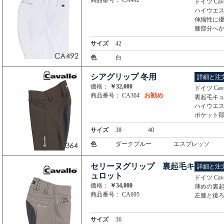
商品番号： CA492
ドイツ Ca
ハイウエ
伸縮性に
膝部分へ
サイズ
42
色
白
シアグリップ 冬用
詳細と注
価格：
￥32,000
ドイツ Ca
お勧め
商品番号： CA364
裏起毛キ
ハイウエ
ポケット
サイズ
38
40
色
ダークブルー
エスプレッソ
セリーヌグリップ 裏起毛キ
詳細と注
ュロット
ドイツ Ca
価格：
￥34,000
薄めの裏
商品番号： CA695
左膝と後
サイズ
36