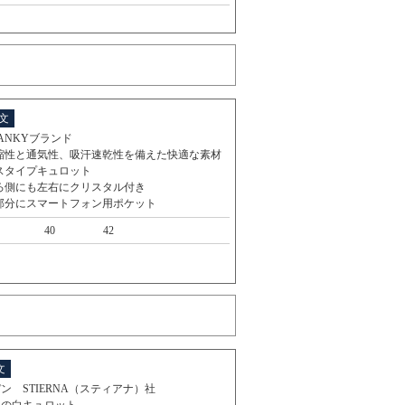
文
ANKYブランド
縮性と通気性、吸汗速乾性を備えた快適な素材
スタイプキュロット
ろ側にも左右にクリスタル付き
部分にスマートフォン用ポケット
40
42
文
ン STIERNA（スティアナ）社