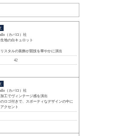
文
vallo（カバロ）社
い生地の白キュロット
クリスタルの装飾が競技を華やかに演出
42
文
vallo（カバロ）社
ュ加工でヴィンテージ感を演出
ルのロゴ付きで、スポーティなデザインの中に
なアクセント