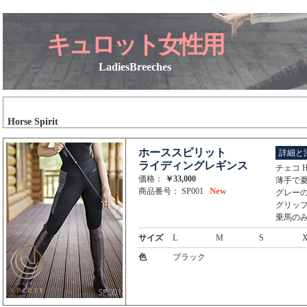
キュロット女性用
LadiesBreeches
Horse Spirit
ホーススピリット
詳細と
ライディングレギンス
チェコ H
価格：
￥33,000
薄手で
New
商品番号： SP001
グレー
グリッ
乗馬の
サイズ
L
M
S
色
ブラック