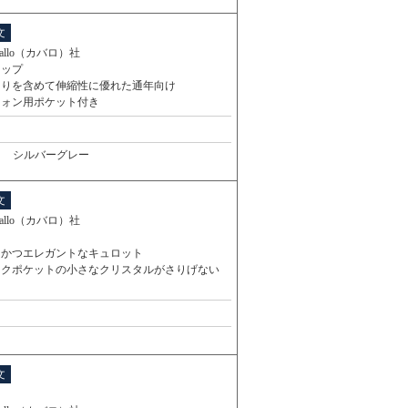
文
vallo（カバロ）社
リップ
周りを含めて伸縮性に優れた通年向け
フォン用ポケット付き
シルバーグレー
文
vallo（カバロ）社
ィかつエレガントなキュロット
イクポケットの小さなクリスタルがさりげない
ト
文