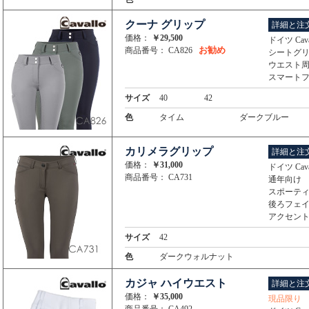
クーナ グリップ
詳細と注
価格：
￥29,500
ドイツ Ca
お勧め
商品番号： CA826
シートグ
ウエスト
スマート
サイズ
40
42
色
タイム
ダークブルー
カリメラグリップ
詳細と注
価格：
￥31,000
ドイツ Ca
商品番号： CA731
通年向け
スポーテ
後ろフェ
アクセン
サイズ
42
色
ダークウォルナット
カジャ ハイウエスト
詳細と注
価格：
￥35,000
現品限り