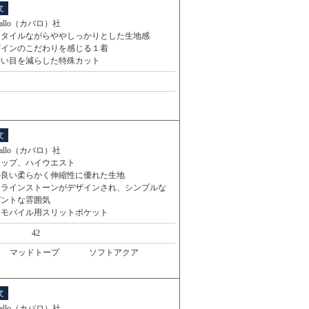
文
vallo（カバロ）社
スタイルながらややしっかりとした生地感
ザインのこだわりを感じる１着
縫い目を減らした特殊カット
文
vallo（カバロ）社
リップ、ハイウエスト
の良い柔らかく伸縮性に優れた生地
とラインストーンがデザインされ、シンプルな
ガントな雰囲気
にモバイル用スリットポケット
42
マッドトープ
ソフトアクア
文
vallo（カバロ）社