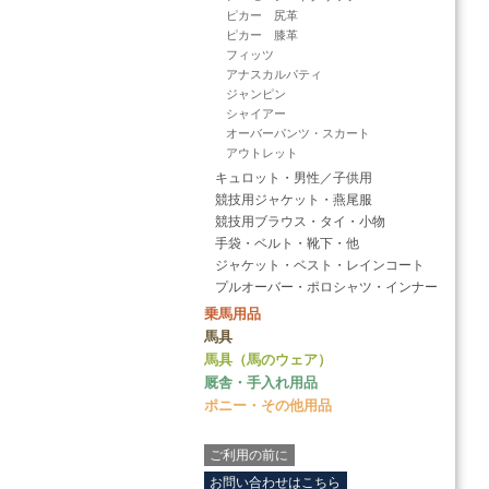
ピカー 尻革
ピカー 膝革
フィッツ
アナスカルパティ
ジャンピン
シャイアー
オーバーパンツ・スカート
アウトレット
キュロット・男性／子供用
競技用ジャケット・燕尾服
競技用ブラウス・タイ・小物
手袋・ベルト・靴下・他
ジャケット・ベスト・レインコート
プルオーバー・ポロシャツ・インナー
乗馬用品
馬具
馬具（馬のウェア）
厩舎・手入れ用品
ポニー・その他用品
ご利用の前に
お問い合わせはこちら