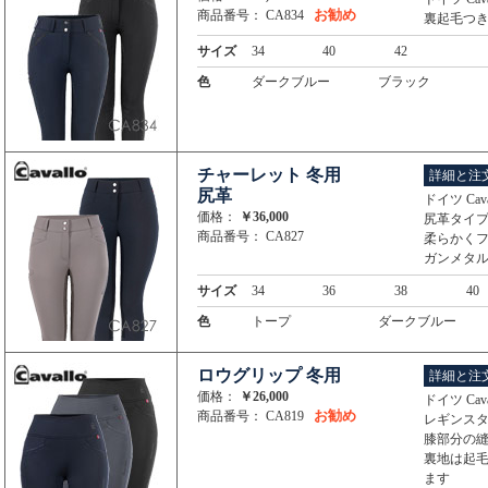
お勧め
商品番号： CA834
裏起毛つ
サイズ
34
40
42
色
ダークブルー
ブラック
チャーレット 冬用
詳細と注
尻革
ドイツ Ca
価格：
￥36,000
尻革タイ
商品番号： CA827
柔らかく
ガンメタ
サイズ
34
36
38
40
色
トープ
ダークブルー
ロウグリップ 冬用
詳細と注
価格：
￥26,000
ドイツ Ca
お勧め
商品番号： CA819
レギンス
膝部分の
裏地は起
ます