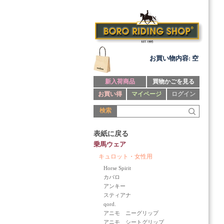
お買い物内容: 空
新入荷商品
買物かごを見る
お買い得
マイページ
ログイン
検索
表紙に戻る
乗馬ウェア
キュロット・女性用
Horse Spirit
カバロ
アンキー
スティアナ
qord.
アニモ ニーグリップ
アニモ シートグリップ