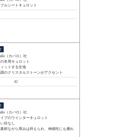
きフルシートキュロット
文
vallo（カバロ）社
プの冬用キュロット
フィットする生地
ル調のクリスタルストーンがアクセント
42
文
vallo（カバロ）社
タイプのウインターキュロット
縫い目なし
毛素材ながら厚みは抑えられ、伸縮性にも優れ