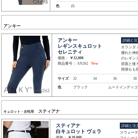
色
白
アンキー
アンキー
詳細と注
レギンスキュロット
オランダ 
セレニティ
優れた伸
価格：
￥32,000
のレギン
New
商品番号： AN262
前面と後
両側もも
サイズ
32
34
36
38
色
ブラック
ムードインディゴ
スティアナ
キュロット・女性用
スティアナ
詳細と注
白キュロット ヴェラ
スウェーデ
価格：
￥39,000