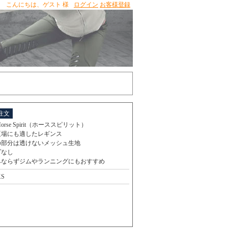
こんにちは、
ゲスト 様
ログイン
お客様登録
注文
orse Spirit（ホーススピリット）
夏場にも適したレギンス
の部分は透けないメッシュ生地
プなし
みならずジムやランニングにもおすすめ
XS