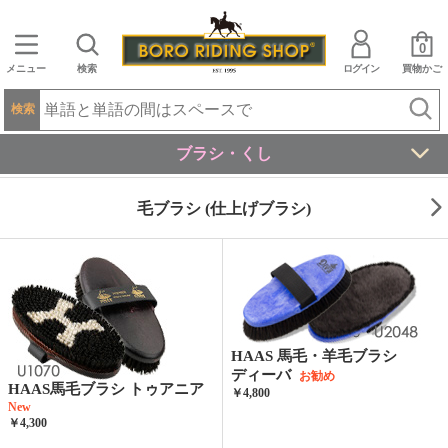
0
メニュー
検索
ログイン
買物かご
検索
ブラシ・くし
毛ブラシ (仕上げブラシ)
HAAS 馬毛・羊毛ブラシ
ディーバ
お勧め
HAAS馬毛ブラシ トゥアニア
￥4,800
New
￥4,300