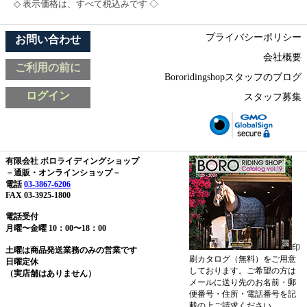
◇ 表示価格は、すべて税込みです ◇
プライバシーポリシー
お問い合わせ
会社概要
ご利用の前に
Bororidingshopスタッフのブログ
ログイン
スタッフ募集
有限会社 ボロライディングショップ
－通販・オンラインショップ－
電話
03-3867-6206
FAX 03-3925-1800
電話受付
月曜〜金曜 10：00〜18：00
印
土曜は商品発送業務のみの営業です
刷カタログ（無料）をご用意
日曜定休
しております。ご希望の方は
（実店舗はありません）
メールに送り先のお名前・郵
便番号・住所・電話番号を記
載の上ご請求ください。