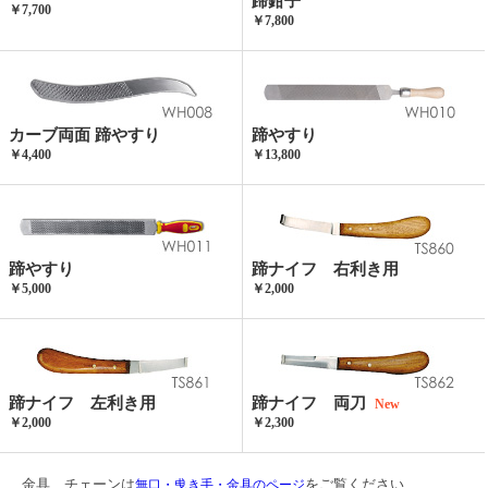
蹄鉗子
￥7,700
￥7,800
カーブ両面 蹄やすり
蹄やすり
￥4,400
￥13,800
蹄やすり
蹄ナイフ 右利き用
￥5,000
￥2,000
蹄ナイフ 左利き用
蹄ナイフ 両刀
New
￥2,000
￥2,300
金具、チェーンは
をご覧ください
無口・曵き手・金具のページ