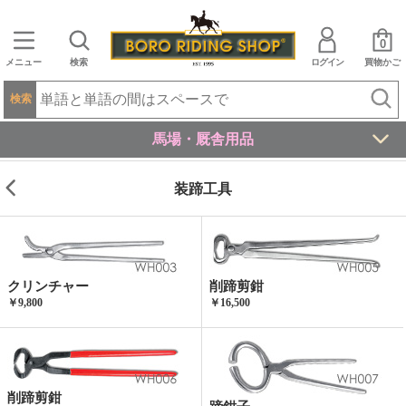
0
メニュー
検索
ログイン
買物かご
検索
馬場・厩舎用品
装蹄工具
クリンチャー
削蹄剪鉗
￥9,800
￥16,500
削蹄剪鉗