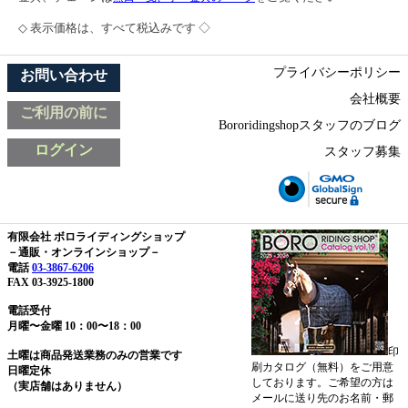
◇ 表示価格は、すべて税込みです ◇
プライバシーポリシー
お問い合わせ
会社概要
ご利用の前に
Bororidingshopスタッフのブログ
ログイン
スタッフ募集
有限会社 ボロライディングショップ
－通販・オンラインショップ－
電話
03-3867-6206
FAX 03-3925-1800
電話受付
月曜〜金曜 10：00〜18：00
印
土曜は商品発送業務のみの営業です
刷カタログ（無料）をご用意
日曜定休
しております。ご希望の方は
（実店舗はありません）
メールに送り先のお名前・郵