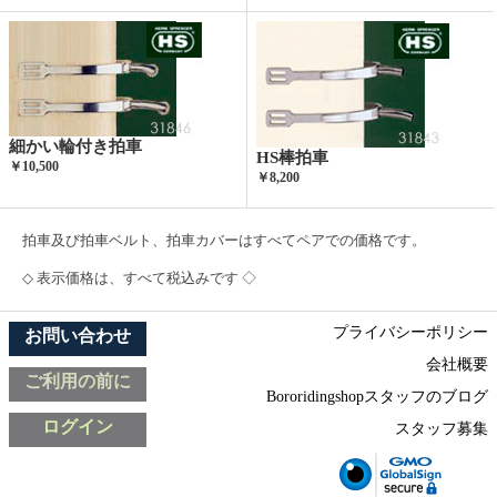
細かい輪付き拍車
HS棒拍車
￥10,500
￥8,200
拍車及び拍車ベルト、拍車カバーはすべてペアでの価格です。
◇ 表示価格は、すべて税込みです ◇
プライバシーポリシー
お問い合わせ
会社概要
ご利用の前に
Bororidingshopスタッフのブログ
ログイン
スタッフ募集