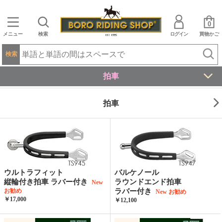
0
メニュー
検索
ログイン
買物かご
検索
拍車
拍車
ウルトラフィット
バルケノール
縦輪付き拍車 ラバー付き
ラウンドエンド拍車
New
お勧め
ラバー付き
New
お勧め
￥17,000
￥12,100