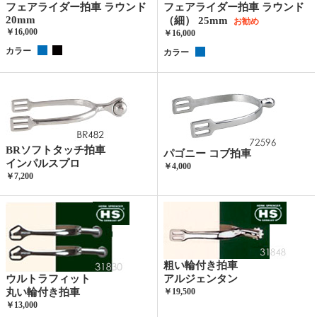
フェアライダー拍車 ラウンド
フェアライダー拍車 ラウンド
20mm
（細） 25mm
お勧め
￥16,000
￥16,000
カラー
カラー
BRソフトタッチ拍車
パゴニー コブ拍車
インパルスプロ
￥4,000
￥7,200
粗い輪付き拍車
ウルトラフィット
アルジェンタン
丸い輪付き拍車
￥19,500
￥13,000