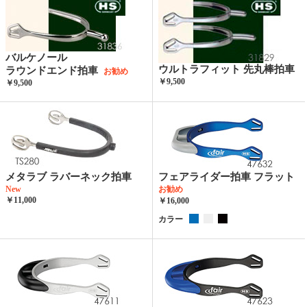
バルケノール
ウルトラフィット 先丸棒拍車
ラウンドエンド拍車
お勧め
￥9,500
￥9,500
メタラブ ラバーネック拍車
フェアライダー拍車 フラット
New
お勧め
￥11,000
￥16,000
カラー