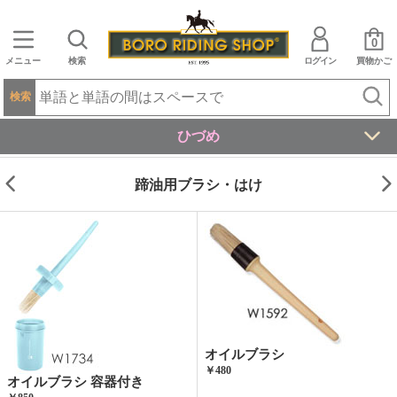
0
メニュー
検索
ログイン
買物かご
検索
ひづめ
蹄油用ブラシ・はけ
オイルブラシ
￥480
オイルブラシ 容器付き