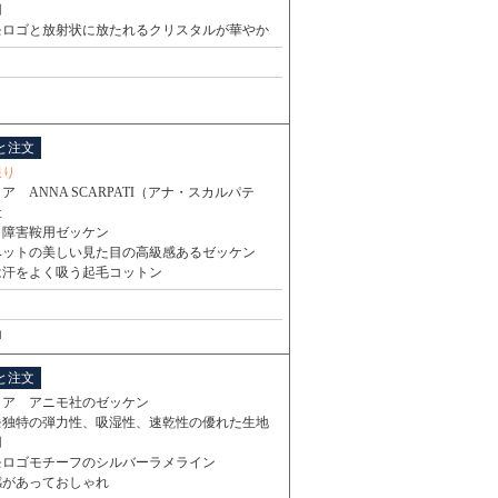
用
モロゴと放射状に放たれるクリスタルが華やか
と注文
限り
ア ANNA SCARPATI（アナ・スカルパテ
社
・障害鞍用ゼッケン
ベットの美しい見た目の高級感あるゼッケン
は汗をよく吸う起毛コットン
ロ
と注文
リア アニモ社のゼッケン
モ独特の弾力性、吸湿性、速乾性の優れた生地
用
モロゴモチーフのシルバーラメライン
感があっておしゃれ