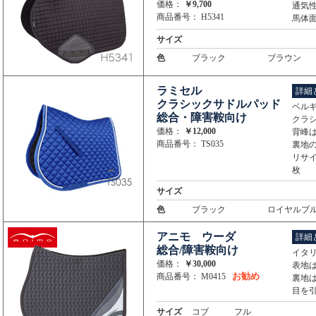
価格：
￥9,700
通気
商品番号： H5341
馬体
サイズ
色
ブラック
ブラウン
ラミセル
詳細
クラシックサドルパッド
ベルギー
総合・障害鞍向け
クラ
価格：
￥12,000
背峰
商品番号： TS035
裏地
リサ
枚
サイズ
色
ブラック
ロイヤルブ
アニモ ウーダ
詳細
総合/障害鞍向け
イタリ
価格：
￥30,000
表地
お勧め
商品番号： M0415
裏地
目を
サイズ
コブ
フル