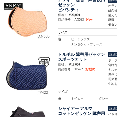
詳細
ゼッケン
オラン
ビバシティ
耐久
価格：
￥20,000
備え
New
商品番号： AN583
吸湿
モダ
サイズ
色
ピーチファズ
ナンタケットブリーズ
トルポル 障害用ゼッケン
詳細
スポーツカット
ポーラ
価格：
￥18,000
背峰
お勧め
商品番号： TP422
キル
馬体
馬体
生地
サイズ
色
ネイビー
グレー
シャイアー アルマ
詳細
コットンゼッケン 障害用
イギリ