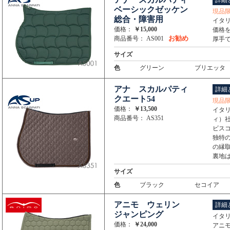
詳細
ベーシックゼッケン
現品
総合・障害用
イタ
価格：
￥15,000
価格
お勧め
商品番号： AS001
厚手
サイズ
色
グリーン
ブリエッタ
アナ スカルパティ
詳細
クエート54
現品
価格：
￥13,500
イタリ
商品番号： AS351
ィ）
ビス
独特
の縁
裏地
サイズ
色
ブラック
セコイア
アニモ ウェリン
詳細
ジャンピング
イタ
価格：
￥24,000
アニ