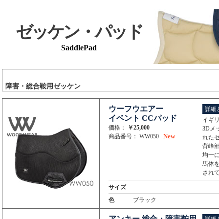
ゼッケン・パッド
SaddlePad
障害・総合鞍用ゼッケン
ウーフウエアー
詳細
イベント CCパッド
イギリ
価格：
￥25,000
3D
New
商品番号： WW050
れた
背峰
均一
馬体
され
サイズ
色
ブラック
アンキー 総合・障害鞍用