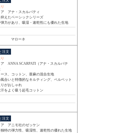
と注文
限り
リア アナ・スカルパティ
を抑えたベーシックシリーズ
で弾力があり、吸湿・速乾性にも優れた生地
マローネ
と注文
限り
ア ANNA SCARPATI（アナ・スカルパテ
社
コース、コットン、亜麻の混合生地
の風合いと特徴的なキルティング、ベルベット
取りがおしゃれ
は汗をよく吸う起毛コットン
と注文
リア アニモ社のゼッケン
モ独特の弾力性、吸湿性、速乾性の優れた生地