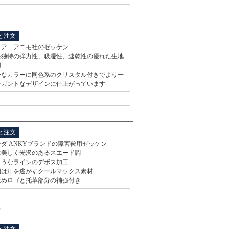
と注文
リア アニモ社のゼッケン
モ独特の弾力性、吸湿性、速乾性の優れた生地
用
かなカラーに同色系のクリスタル付きでより一
レガントなデザインに仕上がっています
と注文
ダ ANKYブランドの障害鞍用ゼッケン
は美しく光沢のあるスエード調
ようなラインのデボス加工
側は汗を逃がすクールマックス素材
止めロゴと托革部分の補強付き
ー