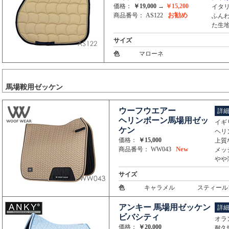
価格：
￥19,000
→
￥15,200
イタ
お勧め
商品番号： AS122
ふん
た生
サイズ
色
マローネ
馬場鞍用ゼッケン
ウーフウエアー
詳
ヘリンボーン馬場用ゼッ
イギ
ケン
ヘリ
価格：
￥15,000
上質
New
商品番号： WW043
メッ
やや
サイズ
色
キャラメル
スティール
アンキー 馬場用ゼッケン
詳
ビバシティ
オラ
価格：
￥20,000
耐久