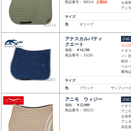
お勧め
商品番号： M0314
を採
アニ
サイズ
色
オリーブ
アナスカルパティ
詳細
クエート
現品
価格：
￥14,700
イタリ
商品番号： AS201
ィ）
総合
ベル
裏地
サイズ
色
ブラック
ザッフィー
アニモ ウィジー
詳細
価格：
￥22,000
イタ
商品番号： M0255
アニ
を採
アニ
存在