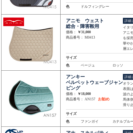
色
ドルフィングレー
アニモ ウェスト
詳細
総合・障害鞍用
イタ
価格：
￥31,000
アニ
商品番号： M0413
を採
華や
層エ
サイズ
色
ベージュ
ロッソ
アンキー
詳細
ベルベットウェーブジャン
オラン
ピング
表面
価格：
￥18,000
波の
お勧め
商品番号： AN157
馬体
滑り
サイズ
色
ファンガイ
カナルブル
アナ スカルパティ