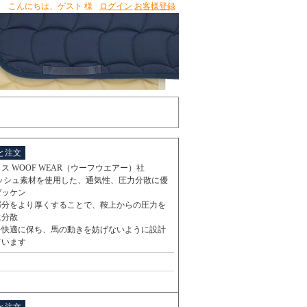
こんにちは、
ゲスト 様
ログイン
お客様登録
と注文
ス WOOF WEAR（ウーフウエアー）社
メッシュ素材を使用した、通気性、圧力分散に優
ゼッケン
部分をより厚くすることで、鞍上からの圧力を
に分散
を快適に保ち、馬の動きを妨げないように設計
ています