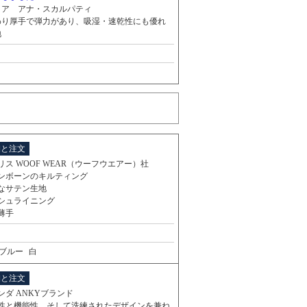
リア アナ・スカルパティ
わり厚手で弾力があり、吸湿・速乾性にも優れ
地
細と注文
リス WOOF WEAR（ウーフウエアー）社
ンボーンのキルティング
なサテン生地
シュライニング
薄手
ブルー
白
細と注文
ンダ ANKYブランド
性と機能性、そして洗練されたデザインを兼ね