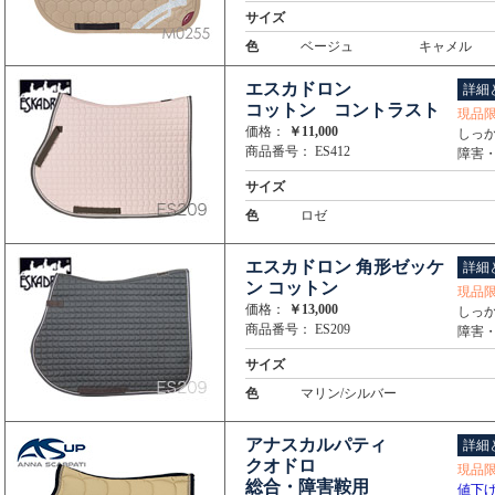
サイズ
色
ベージュ
キャメル
エスカドロン
詳細
コットン コントラスト
現品
価格：
￥11,000
しっ
商品番号： ES412
障害・
サイズ
色
ロゼ
エスカドロン 角形ゼッケ
詳細
ン コットン
現品
価格：
￥13,000
しっ
商品番号： ES209
障害・
サイズ
色
マリン/シルバー
アナスカルパティ
詳細
クオドロ
現品
総合・障害鞍用
値下