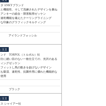
と注文
ダ ANKYブランド
性と機能性、そして洗練されたデザインを兼ね
たアンキーの総合・障害鞍用ゼッケン
・速乾機能を備えたクーリングライニング
ンな印象のグラフィックキルティング
アイランドフォッシル
と注文
ンド TORPOL（トルポル）社
部分に縫い目のない一枚仕立ての、光沢のある
ティングゼッケン
にフィットし馬の動きを妨げないデザイン
面も吸湿、速乾性、抗菌作用に優れた機能的な
を使用
ブラック
と注文
ス シャイアー社