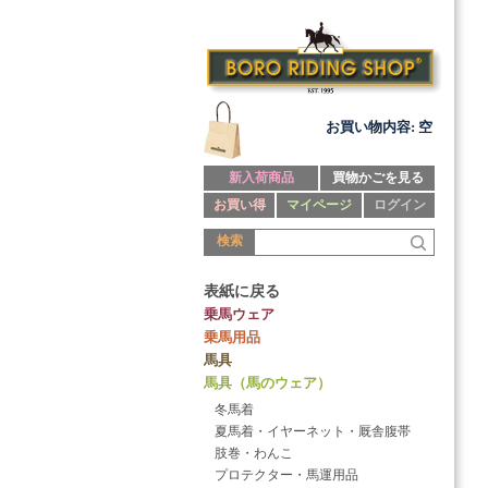
お買い物内容: 空
新入荷商品
買物かごを見る
お買い得
マイページ
ログイン
検索
表紙に戻る
乗馬ウェア
乗馬用品
馬具
馬具（馬のウェア）
冬馬着
夏馬着・イヤーネット・厩舎腹帯
肢巻・わんこ
プロテクター・馬運用品