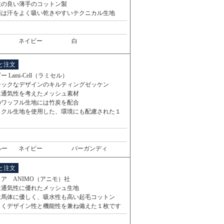
性の良い薄手のコットン製
面は汗をよく吸い乾きやすいテクニカル生地
ネイビー
白
と注文
 Lami-Cell（ラミセル）
シックなデザインのキルティングゼッケン
は通気性を考えたメッシュ素材
のワッフル生地には竹炭を配合
イクル生地を使用した、環境にも配慮された１
ルー
ネイビー
バーガンディ
と注文
ア ANIMO（アニモ）社
は通気性に優れたメッシュ生地
は馬体に優しく、吸水性も高い起毛コットン
引くデザイン性と機能性を兼ね備えた１枚です