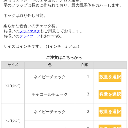
胸前はストレートの２本留め。クロス腹帯。
尾のフラップは長めに作られており、最大限馬体をカバーします。
ネックは取り外し可能。
柔らかな色合いのチェック柄。
お揃いの
もご用意しております。
フライマスク
お揃いの
もおすすめ。
フライブーツ
サイズはインチです。（1インチ＝2.54cm）
ご注文はこちらから
サイズ
色
在庫
数量を選択
1
ネイビーチェック
72"(6'0")
数量を選択
3
チャコールチェック
数量を選択
2
ネイビーチェック
75"(6'3")