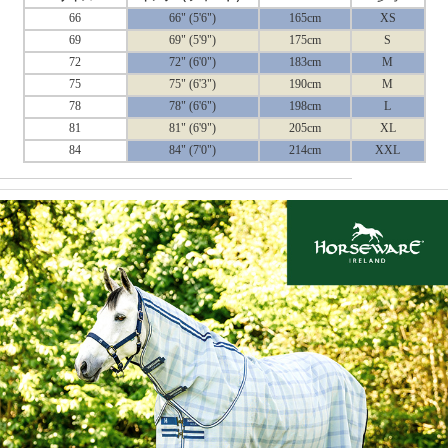
66
66" (5'6")
165cm
XS
69
69" (5'9")
175cm
S
72
72" (6'0")
183cm
M
75
75" (6'3")
190cm
M
78
78" (6'6")
198cm
L
81
81" (6'9")
205cm
XL
84
84" (7'0")
214cm
XXL