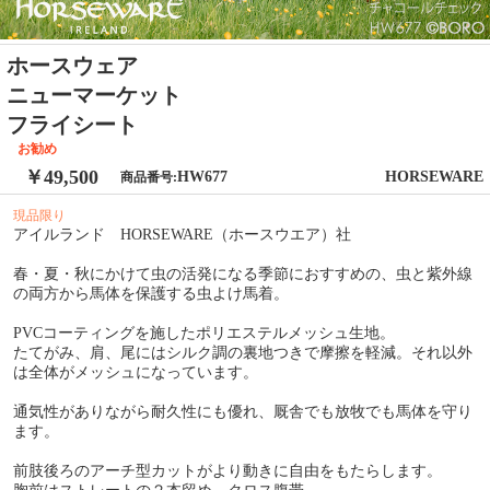
ホースウェア
ニューマーケット
フライシート
お勧め
￥49,500
HW677
HORSEWARE
商品番号:
現品限り
アイルランド HORSEWARE（ホースウエア）社
春・夏・秋にかけて虫の活発になる季節におすすめの、虫と紫外線
の両方から馬体を保護する虫よけ馬着。
PVCコーティングを施したポリエステルメッシュ生地。
たてがみ、肩、尾にはシルク調の裏地つきで摩擦を軽減。それ以外
は全体がメッシュになっています。
通気性がありながら耐久性にも優れ、厩舎でも放牧でも馬体を守り
ます。
前肢後ろのアーチ型カットがより動きに自由をもたらします。