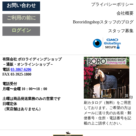
プライバシーポリシー
お問い合わせ
会社概要
ご利用の前に
Bororidingshopスタッフのブログ
ログイン
スタッフ募集
有限会社 ボロライディングショップ
－通販・オンラインショップ－
電話
03-3867-6206
FAX 03-3925-1800
電話受付
月曜〜金曜 10：00〜18：00
印
土曜は商品発送業務のみの営業です
刷カタログ（無料）をご用意
日曜定休
しております。ご希望の方は
（実店舗はありません）
メールに送り先のお名前・郵
便番号・住所・電話番号を記
載の上ご請求ください。