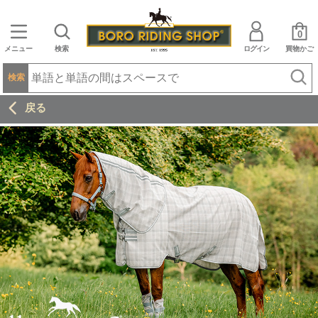
0
メニュー
検索
ログイン
買物かご
検索
戻る