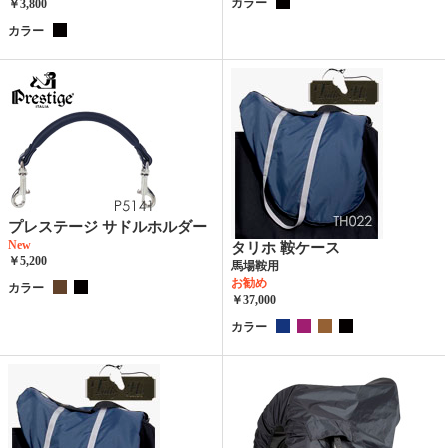
カラー
￥3,800
カラー
プレステージ サドルホルダー
New
タリホ 鞍ケース
￥5,200
馬場鞍用
お勧め
カラー
￥37,000
カラー