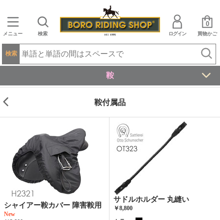
0
メニュー
検索
ログイン
買物かご
検索
鞍
鞍付属品
サドルホルダー 丸縫い
シャイアー鞍カバー 障害鞍用
￥8,800
New