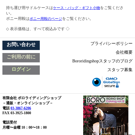
持ち運び用サドルケースは
をご覧くださ
ケース・バッグ・ギフト小物
い。
ポニー用鞍は
をご覧ください。
ポニー用鞍のページ
◇ 表示価格は、すべて税込みです ◇
プライバシーポリシー
お問い合わせ
会社概要
ご利用の前に
Bororidingshopスタッフのブログ
ログイン
スタッフ募集
有限会社 ボロライディングショップ
－通販・オンラインショップ－
電話
03-3867-6206
FAX 03-3925-1800
電話受付
月曜〜金曜 10：00〜18：00