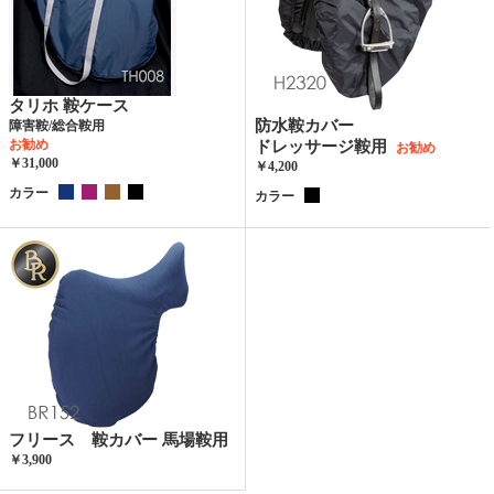
タリホ 鞍ケース
防水鞍カバー
障害鞍/総合鞍用
お勧め
ドレッサージ鞍用
お勧め
￥31,000
￥4,200
カラー
カラー
フリース 鞍カバー 馬場鞍用
￥3,900