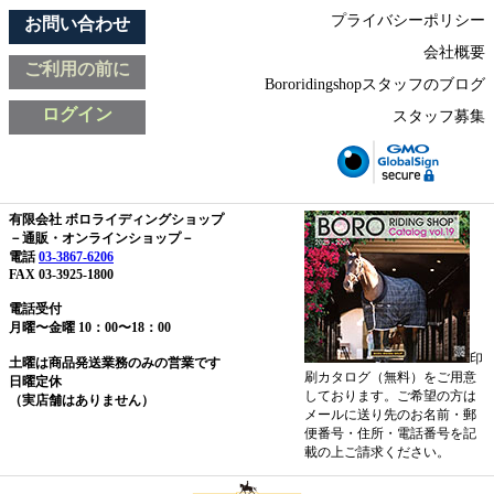
プライバシーポリシー
お問い合わせ
会社概要
ご利用の前に
Bororidingshopスタッフのブログ
ログイン
スタッフ募集
有限会社 ボロライディングショップ
－通販・オンラインショップ－
電話
03-3867-6206
FAX 03-3925-1800
電話受付
月曜〜金曜 10：00〜18：00
印
土曜は商品発送業務のみの営業です
刷カタログ（無料）をご用意
日曜定休
しております。ご希望の方は
（実店舗はありません）
メールに送り先のお名前・郵
便番号・住所・電話番号を記
載の上ご請求ください。