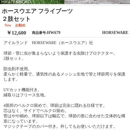
ホースウエア フライブーツ
２肢セット
New
お勧め
￥12,600
HW679
HORSEWARE
商品番号:
アイルランド HORSEWARE（ホースウエア）社
球節・菅に虫が集まらないよう保護する虫除けプロテクター。
2肢セット。
防虫剤不使用。
柔らかく軽量で、通気性のあるメッシュ生地で管と球節周りを保護
します。
UVカット機能付き。
縁取りはフリース生地。
4箇所のベルクロ留めで、球節は完全に隠れる仕様です。
芯はなく、サイドでベルクロ留め。
菅はやや細め、球節以下は幅広で、球節の形に合わせた立体的な構
造になっています。
マジックテープのカバー付き。外してもお使いいただけます。