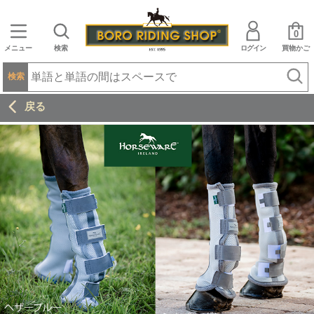
0
メニュー
検索
ログイン
買物かご
検索
戻る