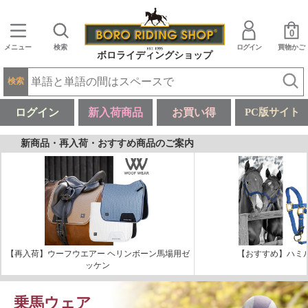
0
メニュー
検索
ログイン
買物かご
ボロライディングショップ
検索
ログイン
新入荷商品
お買い得
PC版サイト
新商品・再入荷・おすすめ商品のご案内
【再入荷】ウーフウエアー ヘリンボーン馬場用ゼ
【おすすめ】ハミ
ッケン
乗馬ウェア