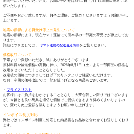
期間中にいただいたご注文、お問い合わせは8月17日（月）以降順次発送/ご返
信いたします。
ご不便をおかけ致しますが、何卒ご理解、ご協力くださいますようお願い申し
上げます。
地震の影響による荷受け停止の発生について
地震の影響により、現在ヤマト運輸にて熊本県の一部宛の荷受けが停止してお
ります。
詳細につきましては、
をご覧ください。
ヤマト運輸の配送遅延情報
価格改訂について
平素よりご愛顧いただき、誠にありがとうございます。
原材料費や輸送価格の高騰に伴い、2026年8月1日（土）より一部商品の価格を
改定させていただくこととなりました。
改定後の価格につきましては以下のリンクよりご確認いただけます。
なお、今回の価格改訂では一部お値下げとなる商品もございます。
・
プライスリスト
お客様にはご負担をおかけすることとなり、大変心苦しい限りではございます
が、今後とも良い馬具を適切な価格でご提供できるよう努めてまいりますの
で、変わらぬご愛顧を賜りますようお願い申し上げます。
インボイス制度対応
弊社ではインボイス制度に対応した納品書をお品物と合わせてお送りしており
ます。