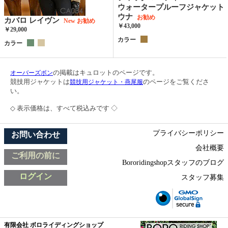
ウォータープルーフジャケット
ウナ
お勧め
カバロ レイヴン
New
お勧め
￥43,000
￥29,000
カラー
カラー
の掲載はキュロットのページです。
オーバーズボン
競技用ジャケットは
のページをご覧くださ
競技用ジャケット・燕尾服
い。
◇ 表示価格は、すべて税込みです ◇
プライバシーポリシー
お問い合わせ
会社概要
ご利用の前に
Bororidingshopスタッフのブログ
ログイン
スタッフ募集
有限会社 ボロライディングショップ