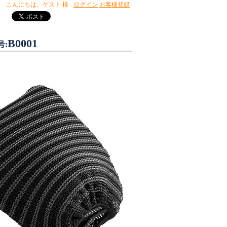
こんにちは、
ゲスト 様
ログイン
お客様登録
B0001
号: