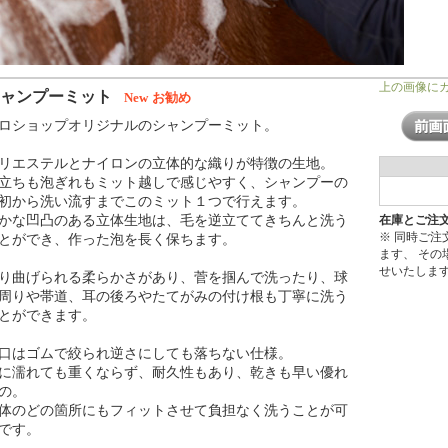
上の画像に
シャンプーミット
New
お勧め
ロショップオリジナルのシャンプーミット。
リエステルとナイロンの立体的な織りが特徴の生地。
立ちも泡ぎれもミット越しで感じやすく、シャンプーの
初から洗い流すまでこのミット１つで行えます。
かな凹凸のある立体生地は、毛を逆立ててきちんと洗う
在庫とご注
※ 同時ご
とができ、作った泡を長く保ちます。
ます、 そ
せいたしま
り曲げられる柔らかさがあり、菅を掴んで洗ったり、球
周りや帯道、耳の後ろやたてがみの付け根も丁寧に洗う
とができます。
口はゴムで絞られ逆さにしても落ちない仕様。
に濡れても重くならず、耐久性もあり、乾きも早い優れ
の。
体のどの箇所にもフィットさせて負担なく洗うことが可
です。