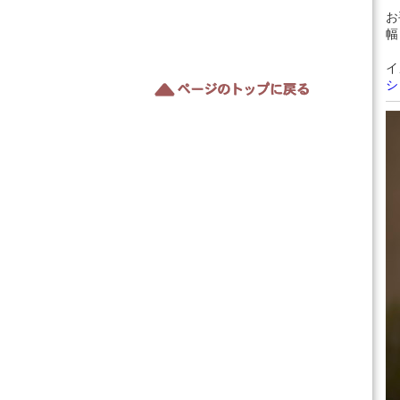
お
幅 
イ
シ