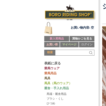
お買い物内容: 空
新入荷商品
買物かごを見る
お買い得
マイページ
ログイン
検索
表紙に戻る
乗馬ウェア
乗馬用品
馬具
馬具（馬のウェア）
厩舎・手入れ用品
馬場・厩舎用品
ブラシ・くし
ひづめ