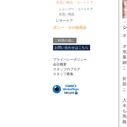
水洗い用品・コートケア
シャンプー・コートケア
水洗い用品
レザーケア
ポニー・その他用品
ボ
ご利用の前に
ポ
お問い合わせはこちら
泡
最
プライバシーポリシー
細
会社概要
こ
スタッフのブログ
スタッフ募集
折
節
こ
入
水
も
馬
能