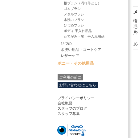
根ブラシ（汚れ落とし）
ゴムブラシ
メ
メタルブラシ
水洗いブラシ
楕
ひづめブラシ
毛
ボディ 手入れ用品
片
たてがみ・尾 手入れ用品
ひづめ
16
水洗い用品・コートケア
レザーケア
ポニー・その他用品
ご利用の前に
お問い合わせはこちら
プライバシーポリシー
会社概要
スタッフのブログ
スタッフ募集