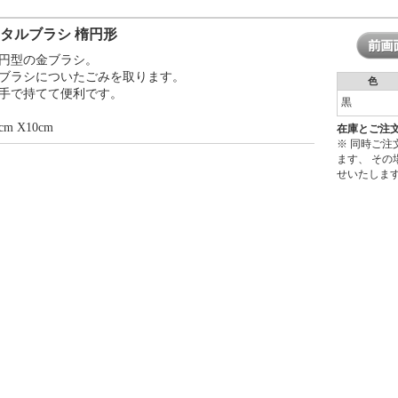
タルブラシ 楕円形
円型の金ブラシ。
ブラシについたごみを取ります。
色
手で持てて便利です。
黒
cm X10cm
在庫とご注
※ 同時ご
ます、 そ
せいたしま