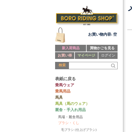
お買い物内容: 空
新入荷商品
買物かごを見る
お買い得
マイページ
ログイン
検索
表紙に戻る
乗馬ウェア
乗馬用品
馬具
馬具（馬のウェア）
厩舎・手入れ用品
馬場・厩舎用品
ブラシ・くし
毛ブラシ (仕上げブラシ)