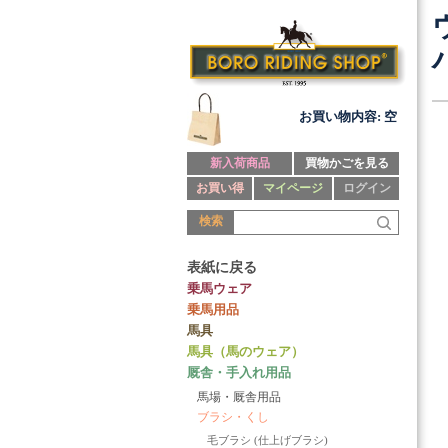
お買い物内容: 空
新入荷商品
買物かごを見る
お買い得
マイページ
ログイン
検索
表紙に戻る
乗馬ウェア
乗馬用品
馬具
馬具（馬のウェア）
厩舎・手入れ用品
馬場・厩舎用品
ブラシ・くし
毛ブラシ (仕上げブラシ)