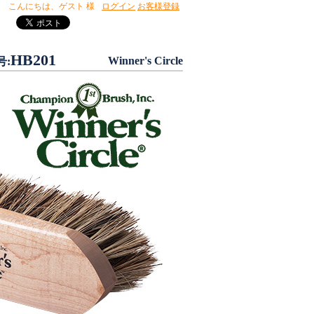
こんにちは、
ゲスト 様
ログイン
お客様登録
HB201
Winner's Circle
号: