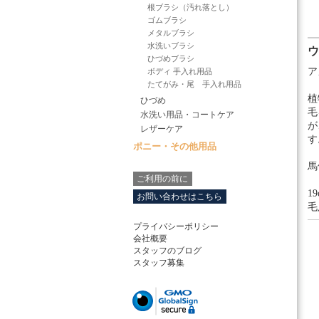
根ブラシ（汚れ落とし）
ゴムブラシ
メタルブラシ
水洗いブラシ
ウ
ひづめブラシ
ア
ボディ 手入れ用品
たてがみ・尾 手入れ用品
植
ひづめ
毛
水洗い用品・コートケア
が
レザーケア
す
ポニー・その他用品
馬
ご利用の前に
19
お問い合わせはこちら
毛
プライバシーポリシー
会社概要
スタッフのブログ
スタッフ募集