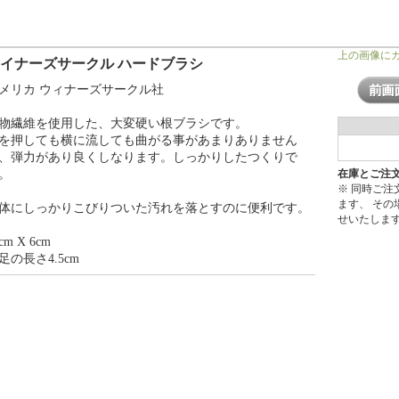
上の画像に
イナーズサークル ハードブラシ
メリカ ウィナーズサークル社
物繊維を使用した、大変硬い根ブラシです。
を押しても横に流しても曲がる事があまりありません
、弾力があり良くしなります。しっかりしたつくりで
。
在庫とご注
※ 同時ご
ます、 そ
体にしっかりこびりついた汚れを落とすのに便利です。
せいたしま
cm X 6cm
足の長さ4.5cm