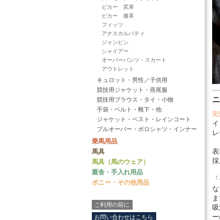
ピカー 尻革
ピカー 膝革
フィッツ
アナスカルパティ
ジャンピン
シャイアー
オーバーパンツ・スカート
アウトレット
キュロット・男性／子供用
競技用ジャケット・燕尾服
競技用ブラウス・タイ・小物
手袋・ベルト・靴下・他
完
ジャケット・ベスト・レインコート
イ
プルオーバー・ポロシャツ・インナー
レ
乗馬用品
馬具
表
採
馬具（馬のウェア）
厩舎・手入れ用品
「
ポニー・その他用品
な
ま
ご利用の前に
吸
ー
お問い合わせはこちら