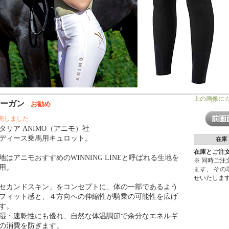
上の画像に
ニーガン
お勧め
売しました
タリア ANIMO（アニモ）社
ディース乗馬用キュロット。
在庫
在庫とご注
地はアニモおすすめのWINNING LINEと呼ばれる生地を
※ 同時ご
用。
ます、 そ
せいたしま
セカンドスキン」をコンセプトに、体の一部であるよう
フィット感と、４方向への伸縮性が騎乗の可能性を広げ
す。
湿・速乾性にも優れ、自然な体温調節で余分なエネルギ
の消費を防ぎます。