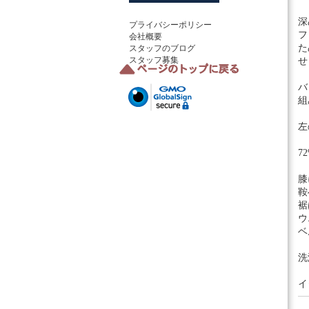
深
プライバシーポリシー
フ
会社概要
た
スタッフのブログ
スタッフ募集
せ
バ
組
左
7
膝
鞍
裾
ウ
ベ
洗
イ