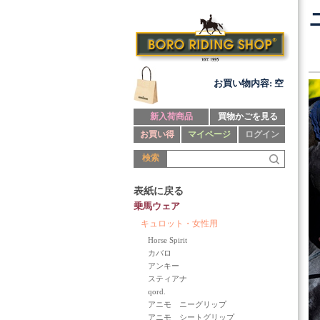
お買い物内容: 空
新入荷商品
買物かごを見る
お買い得
マイページ
ログイン
検索
表紙に戻る
乗馬ウェア
キュロット・女性用
Horse Spirit
カバロ
アンキー
スティアナ
qord.
アニモ ニーグリップ
アニモ シートグリップ