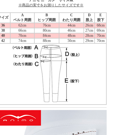
アニモ ニーガン サイズ表
※商品の実寸をお測りしたサイズです※
A
B
C
D
E
サイズ
ベルト周囲
ヒップ周囲
わたり周囲
股上
股下
36
62cm
76cm
44cm
26cm
68cm
38
66cm
80cm
46cm
27cm
69cm
40
70cm
84cm
48cm
28cm
70cm
42
74cm
88cm
50cm
29cm
70cm