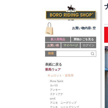
お買い物内容: 空
新入荷商品
買物かごを見る
お買い得
マイページ
ログイン
検索
表紙に戻る
乗馬ウェア
キュロット・女性用
Horse Spirit
カバロ
アンキー
スティアナ
qord.
アニモ ニーグリップ
アニモ シートグリップ