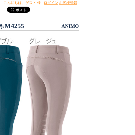
こんにちは、
ゲスト 様
ログイン
お客様登録
M4255
ANIMO
号: