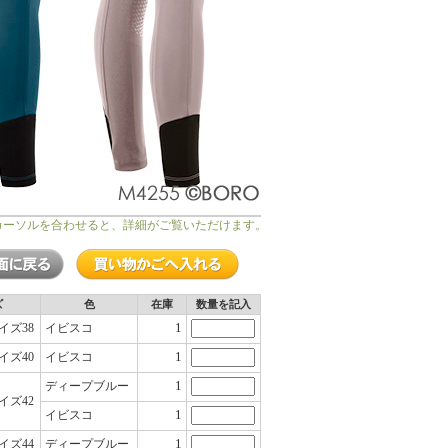
カーソルを合わせると、詳細がご覧いただけます。
ズ
色
在庫
数量を記入
1
イズ38
イビスコ
1
イズ40
イビスコ
1
ディープブルー
イズ42
1
イビスコ
1
イズ44
ディープブルー