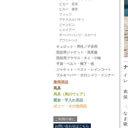
ピカー 尻革
ピカー 膝革
フィッツ
アナスカルパティ
ジャンピン
シャイアー
オーバーパンツ・スカート
アウトレット
キュロット・男性／子供用
競技用ジャケット・燕尾服
競技用ブラウス・タイ・小物
手袋・ベルト・靴下・他
ジャケット・ベスト・レインコート
プルオーバー・ポロシャツ・インナー
イ
レ
乗馬用品
馬具
表
馬具（馬のウェア）
採
厩舎・手入れ用品
ポニー・その他用品
「
な
ま
ご利用の前に
吸
お問い合わせはこちら