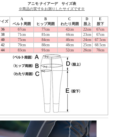
アニモ ナイアーデ サイズ表
※商品の実寸をお測りしたサイズです※
A
B
C
D
E
サイズ
ベルト周囲
ヒップ周囲
わたり周囲
股上
股下
36
67cm
77cm
42cm
22cm
67cm
38
71cm
81cm
44cm
23cm
67cm
40
75cm
84cm
46cm
24cm
67.5cm
42
79cm
88cm
48cm
25cm
68.5cm
44
83cm
91cm
52cm
26cm
70cm