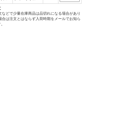
文
注文などで少量在庫商品は品切れになる場合があり
の場合は注文とはならず入荷時期をメールでお知ら
す。