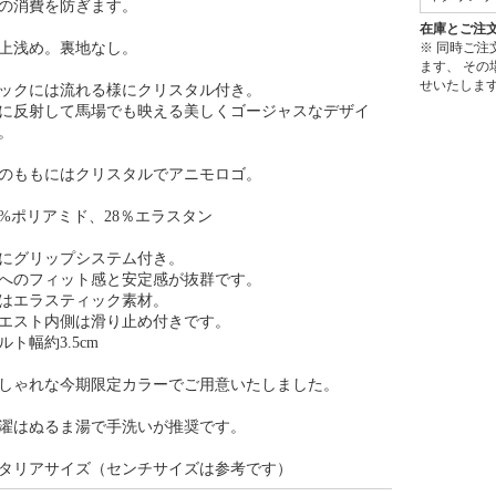
の消費を防ぎます。
在庫とご注
上浅め。裏地なし。
※ 同時ご
ます、 そ
せいたしま
ックには流れる様にクリスタル付き。
に反射して馬場でも映える美しくゴージャスなデザイ
。
のももにはクリスタルでアニモロゴ。
2%ポリアミド、28％エラスタン
にグリップシステム付き。
へのフィット感と安定感が抜群です。
はエラスティック素材。
エスト内側は滑り止め付きです。
ルト幅約3.5cm
しゃれな今期限定カラーでご用意いたしました。
濯はぬるま湯で手洗いが推奨です。
タリアサイズ（センチサイズは参考です）