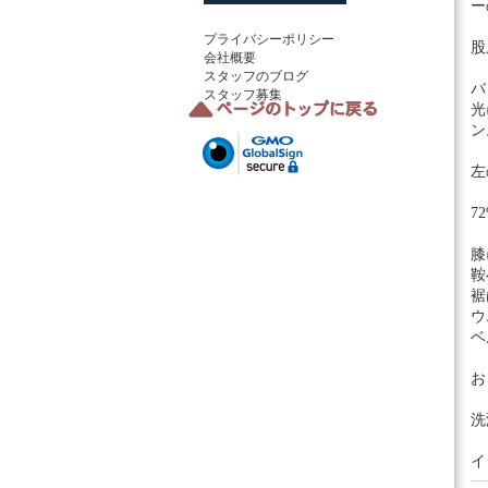
ー
プライバシーポリシー
股
会社概要
スタッフのブログ
バ
スタッフ募集
光
ン
左
7
膝
鞍
裾
ウ
ベ
お
洗
イ