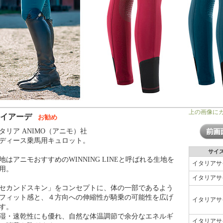
上の画像に
ナイアーデ
お勧め
タリア ANIMO（アニモ）社
ディース乗馬用キュロット。
サイ
地はアニモおすすめのWINNING LINEと呼ばれる生地を
イタリアサ
用。
イタリアサ
セカンドスキン」をコンセプトに、体の一部であるよう
フィット感と、４方向への伸縮性が騎乗の可能性を広げ
イタリアサ
す。
湿・速乾性にも優れ、自然な体温調節で余分なエネルギ
イタリアサ