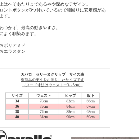
上はへそあたりまであるやや深めなデザイン。
ロントボタンが3つ付いているので腰回りに安定感があ
ます。
わつかず、最高の動きやすさ。
によく馴染みます。
3％ポリアミド
7％エラスタン
カバロ セリーヌグリップ サイズ表
※商品の実寸をお測りしたサイズです
（ヌード寸法はウェストー3～5cm）
サイズ
ウェスト
ヒップ
股下
34
70cm
82cm
66cm
36
73cm
84cm
67cm
38
77cm
88cm
68cm
40
81cm
90cm
69cm