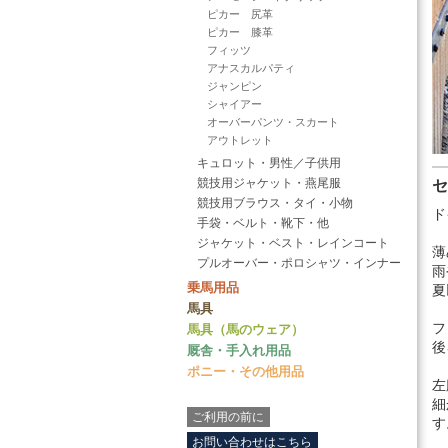
ピカー 尻革
ピカー 膝革
フィッツ
アナスカルパティ
ジャンピン
シャイアー
オーバーパンツ・スカート
アウトレット
キュロット・男性／子供用
競技用ジャケット・燕尾服
競技用ブラウス・タイ・小物
ド
手袋・ベルト・靴下・他
ジャケット・ベスト・レインコート
薄
プルオーバー・ポロシャツ・インナー
雨
乗馬用品
夏
馬具
フ
馬具（馬のウェア）
後
厩舎・手入れ用品
ポニー・その他用品
左
細
ご利用の前に
す
お問い合わせはこちら