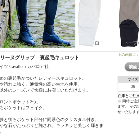
上の画像に
セリーヌグリップ 裏起毛キュロット
イツ Cavallo（カバロ）社
めの裏起毛がついたレディースキュロット。
サイズ
や汚れに強く、通気性の高い生地を使用。
36
以外のシーズンで快適にお召しいただけます。
在庫とご注
※ 同時ご
ロントポケット2つ。
ます、 そ
ろポケットはフェイク。
せいたしま
膝と後ろポケット部分に同系色のクリスタル付き。
かな石がたっぷりと施され、キラキラと美しく輝きま
。