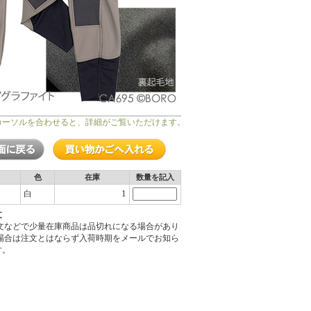
カーソルを合わせると、詳細がご覧いただけます。
色
在庫
数量を記入
1
白
文
注文などで少量在庫商品は品切れになる場合があり
の場合は注文とはならず入荷時期をメールでお知ら
す。