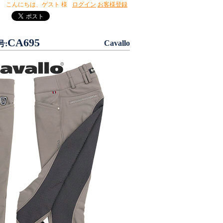
こんにちは、
ゲスト 様
ログイン
お客様登録
CA695
Cavallo
号: