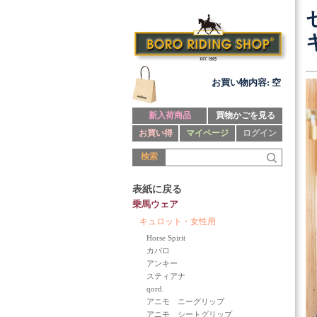
お買い物内容: 空
新入荷商品
買物かごを見る
お買い得
マイページ
ログイン
検索
表紙に戻る
乗馬ウェア
キュロット・女性用
Horse Spirit
カバロ
アンキー
スティアナ
qord.
アニモ ニーグリップ
アニモ シートグリップ