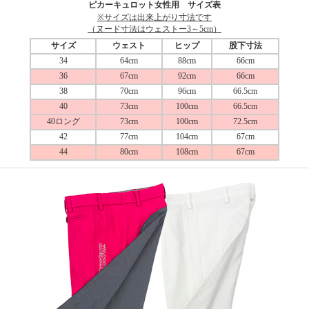
ピカーキュロット女性用 サイズ表
※サイズは出来上がり寸法です
（ヌード寸法はウェストー3～5cm）
サイズ
ウェスト
ヒップ
股下寸法
34
64cm
88cm
66cm
36
67cm
92cm
66cm
38
70cm
96cm
66.5cm
40
73cm
100cm
66.5cm
40ロング
73cm
100cm
72.5cm
42
77cm
104cm
67cm
44
80cm
108cm
67cm