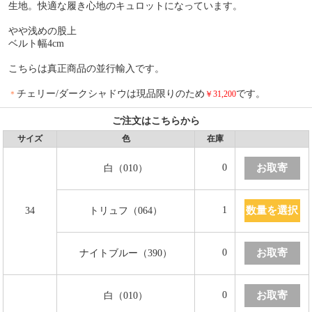
生地。快適な履き心地のキュロットになっています。
やや浅めの股上
ベルト幅4cm
こちらは真正商品の並行輸入です。
チェリー/ダークシャドウは現品限りのため
です。
＊
￥31,200
ご注文はこちらから
サイズ
色
在庫
お取寄
0
白（010）
数量を選択
1
34
トリュフ（064）
お取寄
0
ナイトブルー（390）
お取寄
0
白（010）