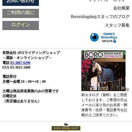
お問い合わせ
会社概要
ご利用の前に
Bororidingshopスタッフのブログ
ログイン
スタッフ募集
有限会社 ボロライディングショップ
－通販・オンラインショップ－
電話
03-3867-6206
FAX 03-3925-1800
電話受付
月曜〜金曜 10：00〜18：00
印
土曜は商品発送業務のみの営業です
刷カタログ（無料）をご用意
日曜定休
しております。ご希望の方は
（実店舗はありません）
メールに送り先のお名前・郵
便番号・住所・電話番号を記
載の上ご請求ください。