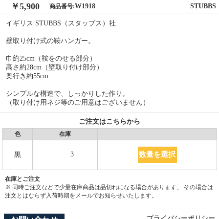
￥5,900
W1918
STUBBS
商品番号:
イギリス STUBBS（スタッブス）社
壁取り付け式の鞍ハンガー。
巾約25cm（鞍をのせる部分）
高さ約28cm（壁取り付け部分）
奥行き約55cm
シンプルな構造で、しっかりした作り。
（取り付け用ネジ等のご用意はございません）
ご注文はこちらから
色
在庫
数量を選択
3
黒
在庫とご注文
※ 同時ご注文などで少量在庫商品は品切れになる場合があります、 その場合は
注文とはならず入荷時期をメールでお知らせいたします。
プライバシーポリシー