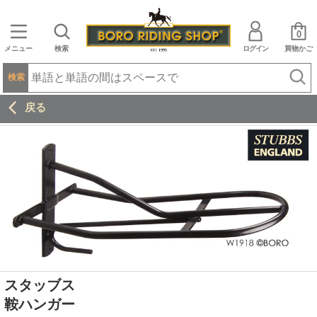
0
メニュー
検索
ログイン
買物かご
検索
戻る
スタッブス
鞍ハンガー