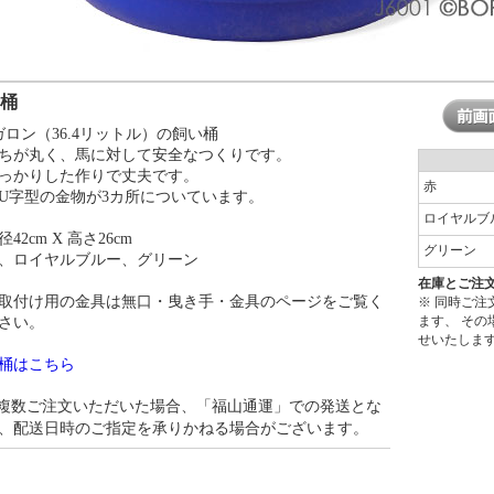
飼桶
ガロン（36.4リットル）の飼い桶
ちが丸く、馬に対して安全なつくりです。
っかりした作りで丈夫です。
赤
U字型の金物が3カ所についています。
ロイヤルブ
径42cm X 高さ26cm
グリーン
、ロイヤルブルー、グリーン
在庫とご注
取付け用の金具は無口・曳き手・金具のページをご覧く
※ 同時ご
ます、 そ
さい。
せいたしま
桶はこちら
複数ご注文いただいた場合、「福山通運」での発送とな
、配送日時のご指定を承りかねる場合がございます。