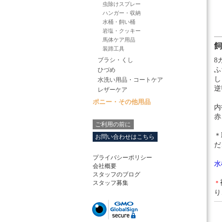
虫除けスプレー
ハンガー・収納
水桶・飼い桶
岩塩・クッキー
馬体ケア用品
装蹄工具
ブラシ・くし
8
ふ
ひづめ
し
水洗い用品・コートケア
逆
レザーケア
ポニー・その他用品
内
赤
ご利用の前に
＊
お問い合わせはこちら
だ
プライバシーポリシー
水
会社概要
スタッフのブログ
スタッフ募集
＊
り