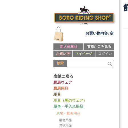
お買い物内容: 空
新入荷商品
買物かごを見る
お買い得
マイページ
ログイン
検索
表紙に戻る
乗馬ウェア
乗馬用品
馬具
馬具（馬のウェア）
厩舎・手入れ用品
馬場・厩舎用品
厩舎用品
馬場用品