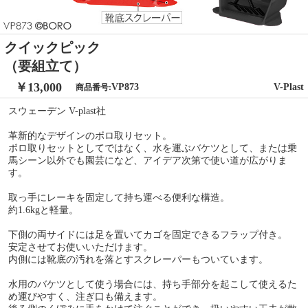
クイックピック
（要組立て）
￥13,000
VP873
V-Plast
商品番号:
スウェーデン V-plast社
革新的なデザインのボロ取りセット。
ボロ取りセットとしてではなく、水を運ぶバケツとして、または乗
馬シーン以外でも園芸になど、アイデア次第で使い道が広がりま
す。
取っ手にレーキを固定して持ち運べる便利な構造。
約1.6kgと軽量。
下側の両サイドには足を置いてカゴを固定できるフラップ付き。
安定させてお使いいただけます。
内側には靴底の汚れを落とすスクレーパーもついています。
水用のバケツとして使う場合には、持ち手部分を起こして使えるた
め運びやすく、注ぎ口も備えます。