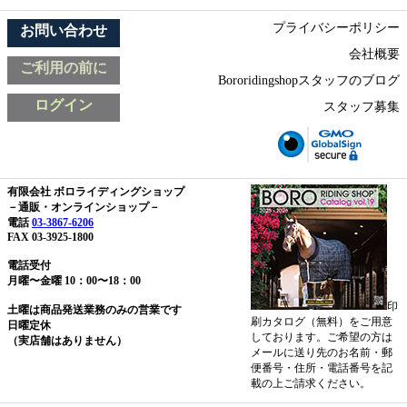
プライバシーポリシー
お問い合わせ
会社概要
ご利用の前に
Bororidingshopスタッフのブログ
ログイン
スタッフ募集
有限会社 ボロライディングショップ
－通販・オンラインショップ－
電話
03-3867-6206
FAX 03-3925-1800
電話受付
月曜〜金曜 10：00〜18：00
印
土曜は商品発送業務のみの営業です
刷カタログ（無料）をご用意
日曜定休
しております。ご希望の方は
（実店舗はありません）
メールに送り先のお名前・郵
便番号・住所・電話番号を記
載の上ご請求ください。