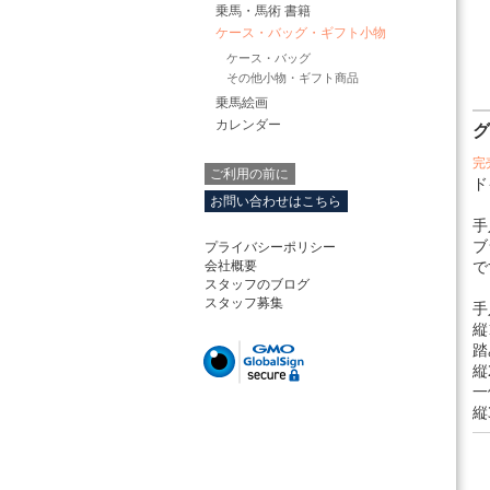
乗馬・馬術 書籍
ケース・バッグ・ギフト小物
ケース・バッグ
その他小物・ギフト商品
乗馬絵画
カレンダー
完
ご利用の前に
ド
お問い合わせはこちら
手
ブ
プライバシーポリシー
会社概要
で
スタッフのブログ
スタッフ募集
手
縦
踏
縦
一
縦