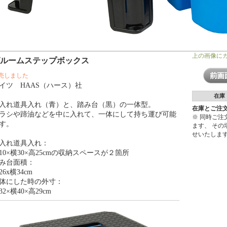
上の画像に
グルームステップボックス
売しました
イツ HAAS（ハース）社
在庫
入れ道具入れ（青）と、踏み台（黒）の一体型。
在庫とご注
ラシや蹄油などを中に入れて、一体にして持ち運び可能
※ 同時ご
す。
ます、 そ
せいたしま
入れ道具入れ：
10×横30×高25cmの収納スペースが２箇所
み台面積：
26x横34cm
体にした時の外寸：
32×横40×高29cm