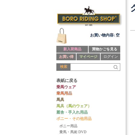
お買い物内容: 空
新入荷商品
買物かごを見る
お買い得
マイページ
ログイン
検索
表紙に戻る
乗馬ウェア
乗馬用品
馬具
馬具（馬のウェア）
厩舎・手入れ用品
ポニー・その他用品
ポニー用品
乗馬・馬術 DVD