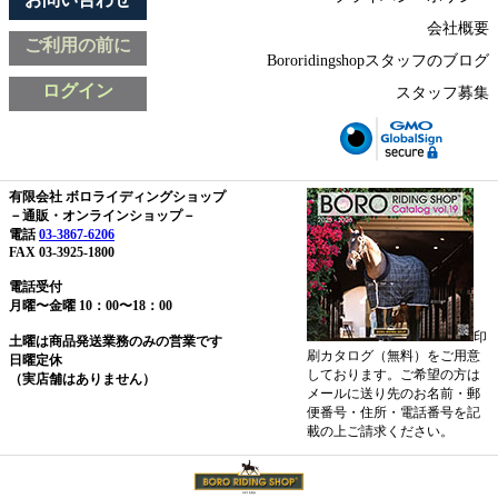
会社概要
ご利用の前に
Bororidingshopスタッフのブログ
ログイン
スタッフ募集
有限会社 ボロライディングショップ
－通販・オンラインショップ－
電話
03-3867-6206
FAX 03-3925-1800
電話受付
月曜〜金曜 10：00〜18：00
印
土曜は商品発送業務のみの営業です
刷カタログ（無料）をご用意
日曜定休
しております。ご希望の方は
（実店舗はありません）
メールに送り先のお名前・郵
便番号・住所・電話番号を記
載の上ご請求ください。