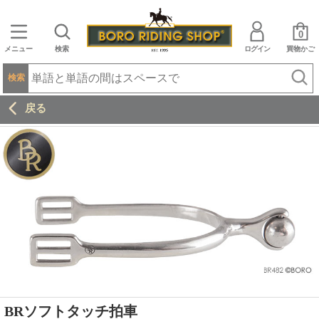
0
メニュー
検索
ログイン
買物かご
検索
戻る
BRソフトタッチ拍車