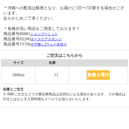
＊沖縄への配送は船便となり、お届けに5日〜7日要する場合がござ
います。
あらかじめご了承ください。
＊各種水洗い用品をご用意しております＊
商品番号B0001
シャンプーミット
商品番号D2200
ホースケアスポンジ
商品番号TS700
ギザ無し2ウェイ水切り
ご注文はこちらから
サイズ
在庫
数量を選択
12
1890ml
在庫とご注文
※ 同時ご注文などで少量在庫商品は品切れになる場合があります、 その場合は
注文とはならず入荷時期をメールでお知らせいたします。