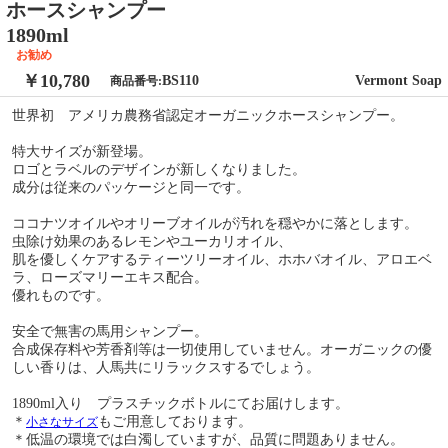
ホースシャンプー
1890ml
お勧め
￥10,780
BS110
Vermont Soap
商品番号:
世界初 アメリカ農務省認定オーガニックホースシャンプー。
特大サイズが新登場。
ロゴとラベルのデザインが新しくなりました。
成分は従来のパッケージと同一です。
ココナツオイルやオリーブオイルが汚れを穏やかに落とします。
虫除け効果のあるレモンやユーカリオイル、
肌を優しくケアするティーツリーオイル、ホホバオイル、アロエベ
ラ、ローズマリーエキス配合。
優れものです。
安全で無害の馬用シャンプー。
合成保存料や芳香剤等は一切使用していません。オーガニックの優
しい香りは、人馬共にリラックスするでしょう。
1890ml入り プラスチックボトルにてお届けします。
＊
もご用意しております。
小さなサイズ
＊低温の環境では白濁していますが、品質に問題ありません。