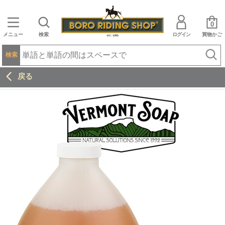
0
メニュー
検索
ログイン
買物かご
検索
戻る