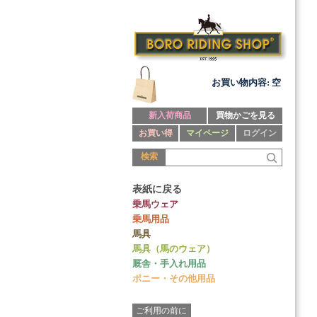
お買い物内容: 空
新入荷商品
買物かごを見る
お買い得
マイページ
ログイン
検索
表紙に戻る
乗馬ウェア
乗馬用品
馬具
馬具（馬のウェア）
厩舎・手入れ用品
ポニー・その他用品
ご利用の前に