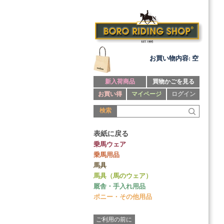
お買い物内容: 空
新入荷商品
買物かごを見る
お買い得
マイページ
ログイン
検索
表紙に戻る
乗馬ウェア
乗馬用品
馬具
馬具（馬のウェア）
厩舎・手入れ用品
ポニー・その他用品
ご利用の前に