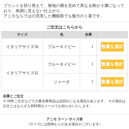
プリントを切り替えて、無地の層を含めて異なる柄が３層になって
おり、単調に見えない仕上がり。
アニモならではの充実した機能面でも魅力の１着です。
ご注文はこちらから
サイズ
色
在庫
数量を選択
1
イタリアサイズ38
ブルーネイビー
数量を選択
1
ブルーネイビー
イタリアサイズ42
数量を選択
1
ジャーダ
在庫とご注文
※ 同時ご注文などで少量在庫商品は品切れになる場合があります、 その場合は
注文とはならず入荷時期をメールでお知らせいたします。
アニモ ラーン サイズ表
（サイズには固体むらがある場合がございます）