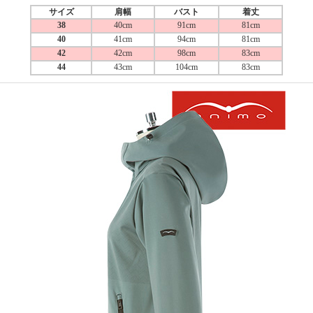
サイズ
肩幅
バスト
着丈
38
40cm
91cm
81cm
40
41cm
94cm
81cm
42
42cm
98cm
83cm
44
43cm
104cm
83cm