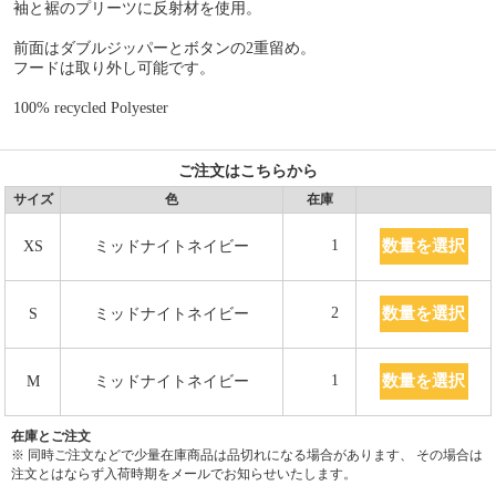
袖と裾のプリーツに反射材を使用。
前面はダブルジッパーとボタンの2重留め。
フードは取り外し可能です。
100% recycled Polyester
ご注文はこちらから
サイズ
色
在庫
数量を選択
1
XS
ミッドナイトネイビー
数量を選択
2
S
ミッドナイトネイビー
数量を選択
1
M
ミッドナイトネイビー
在庫とご注文
※ 同時ご注文などで少量在庫商品は品切れになる場合があります、 その場合は
注文とはならず入荷時期をメールでお知らせいたします。