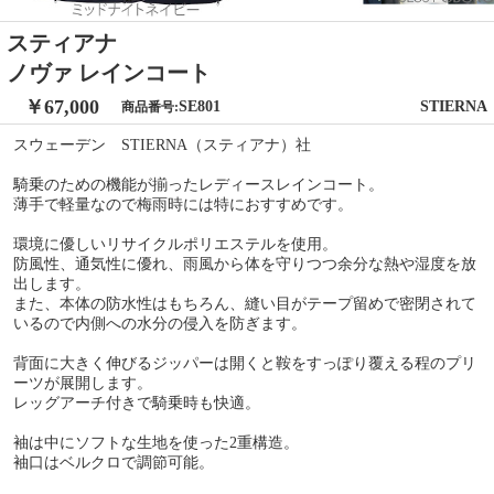
スティアナ
ノヴァ レインコート
￥67,000
SE801
STIERNA
商品番号:
スウェーデン STIERNA（スティアナ）社
騎乗のための機能が揃ったレディースレインコート。
薄手で軽量なので梅雨時には特におすすめです。
環境に優しいリサイクルポリエステルを使用。
防風性、通気性に優れ、雨風から体を守りつつ余分な熱や湿度を放
出します。
また、本体の防水性はもちろん、縫い目がテープ留めで密閉されて
いるので内側への水分の侵入を防ぎます。
背面に大きく伸びるジッパーは開くと鞍をすっぽり覆える程のプリ
ーツが展開します。
レッグアーチ付きで騎乗時も快適。
袖は中にソフトな生地を使った2重構造。
袖口はベルクロで調節可能。