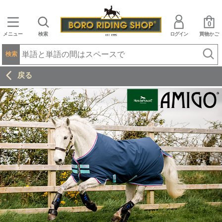
0
メニュー
検索
ログイン
買物かご
検索
戻る