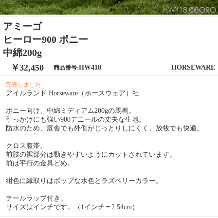
アミーゴ
ヒーロー900 ポニー
中綿200g
￥32,450
HW418
HORSEWARE
商品番号:
完売しました
アイルランド Horseware（ホースウェア）社
ポニー向け、中綿ミディアム200gの馬着。
引っかけにも強い900デニールの丈夫な生地。
防水のため、厩舎でも外側がじっとりしにくく、放牧でも快適。
クロス腹帯。
前肢の裾部分は動きやすいようにカットされています。
前は平行の金具どめ。
紺色に縁取りはポップな水色とラズベリーカラー。
テールラップ付き。
サイズはインチです。（1インチ＝2.54cm）