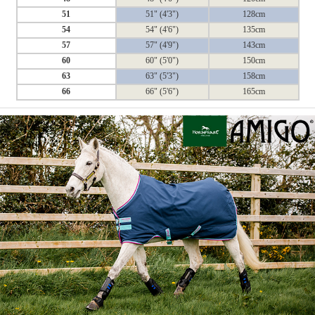
51
51" (4'3")
128cm
54
54" (4'6")
135cm
57
57" (4'9")
143cm
60
60" (5'0")
150cm
63
63" (5'3")
158cm
66
66" (5'6")
165cm