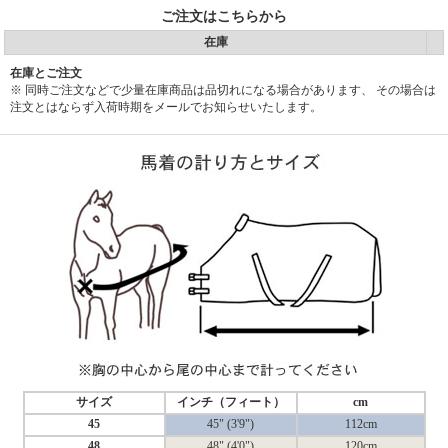
ご注文はこちらから
在庫
在庫とご注文
※ 同時ご注文などで少量在庫商品は品切れになる場合があります、 その場合は
注文とはならず入荷時期をメールでお知らせいたします。
サイズ
インチ（フィート）
cm
45
45" (3'9")
112cm
48
48" (4'0")
120cm