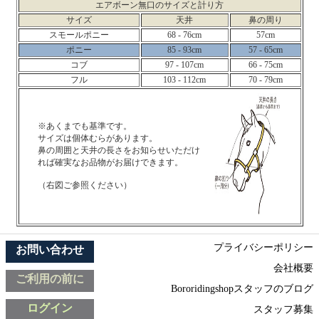
エアボーン無口のサイズと計り方
サイズ
天井
鼻の周り
スモールポニー
68 - 76cm
57cm
ポニー
85 - 93cm
57 - 65cm
コブ
97 - 107cm
66 - 75cm
フル
103 - 112cm
70 - 79cm
※あくまでも基準です。
サイズは個体むらがあります。
鼻の周囲と天井の長さをお知らせいただけ
れば確実なお品物がお届けできます。
（右図ご参照ください）
プライバシーポリシー
お問い合わせ
会社概要
ご利用の前に
Bororidingshopスタッフのブログ
ログイン
スタッフ募集