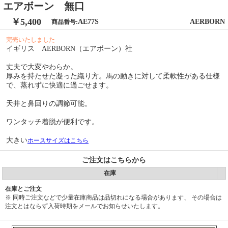
エアボーン 無口
￥5,400
AE77S
AERBORN
商品番号:
完売いたしました
イギリス AERBORN（エアボーン）社
丈夫で大変やわらか。
厚みを持たせた凝った織り方。馬の動きに対して柔軟性がある仕様
で、蒸れずに快適に過ごせます。
天井と鼻回りの調節可能。
ワンタッチ着脱が便利です。
大きい
ホースサイズはこちら
ご注文はこちらから
在庫
在庫とご注文
※ 同時ご注文などで少量在庫商品は品切れになる場合があります、 その場合は
注文とはならず入荷時期をメールでお知らせいたします。