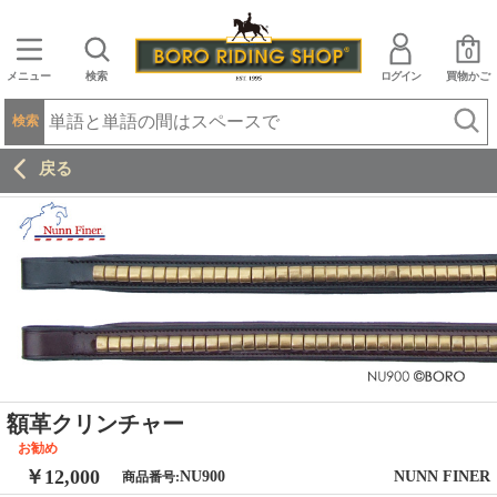
0
メニュー
検索
ログイン
買物かご
検索
戻る
額革クリンチャー
お勧め
￥12,000
NU900
NUNN FINER
商品番号: