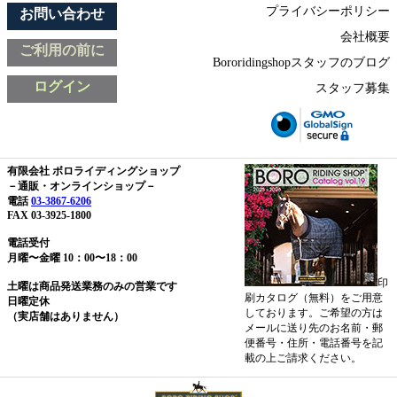
プライバシーポリシー
お問い合わせ
会社概要
ご利用の前に
Bororidingshopスタッフのブログ
ログイン
スタッフ募集
有限会社 ボロライディングショップ
－通販・オンラインショップ－
電話
03-3867-6206
FAX 03-3925-1800
電話受付
月曜〜金曜 10：00〜18：00
印
土曜は商品発送業務のみの営業です
刷カタログ（無料）をご用意
日曜定休
しております。ご希望の方は
（実店舗はありません）
メールに送り先のお名前・郵
便番号・住所・電話番号を記
載の上ご請求ください。