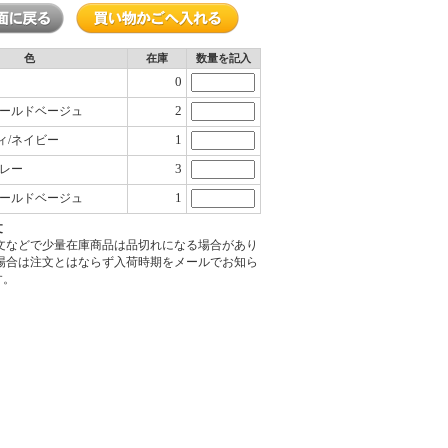
色
在庫
数量を記入
0
2
ゴールドベージュ
1
ィ/ネイビー
3
グレー
1
ゴールドベージュ
文
注文などで少量在庫商品は品切れになる場合があり
の場合は注文とはならず入荷時期をメールでお知ら
す。