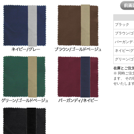
ブラック
ブラウン/
バーガンデ
ネイビー/
グリーン/
在庫とご注
※ 同時ご
ます、 そ
せいたしま