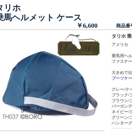
タリホ
乗馬ヘルメット ケース
￥6,600
商品番
タリホ 
アメリカ T
乗馬用ヘ
ファスナ
大きめで
ブーツケ
グレー/テ
ブラック/
ブラウン/
バーガンデ
ネイビー/
グリーン/
ハンターグ