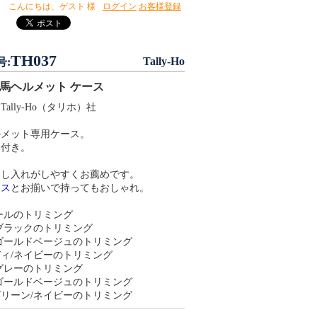
こんにちは、
ゲスト 様
ログイン
お客様登録
TH037
Tally-Ho
号:
乗馬ヘルメット ケース
ally-Ho（タリホ）社
ルメット専用ケース。
ー付き。
出し入れがしやすくお薦めです。
ース
とお揃いで持ってもおしゃれ。
ールのトリミング
ブラックのトリミング
ゴールドベージュのトリミング
ィ/ネイビーのトリミング
グレーのトリミング
ゴールドベージュのトリミング
リーン/ネイビーのトリミング