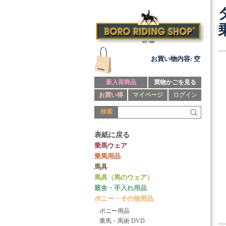
お買い物内容: 空
新入荷商品
買物かごを見る
お買い得
マイページ
ログイン
検索
表紙に戻る
乗馬ウェア
乗馬用品
馬具
馬具（馬のウェア）
厩舎・手入れ用品
ポニー・その他用品
ポニー用品
乗馬・馬術 DVD