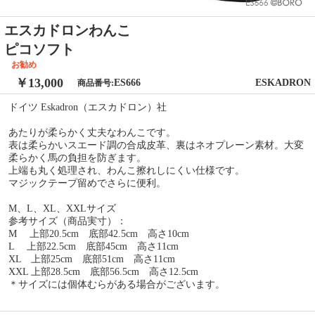
エスカドロンわんこ
ピコソフト
お勧め
￥13,000
ES666
ESKADRON
商品番号:
ドイツ Eskadron（エスカドロン）社
あたりが柔らかく丈夫なわんこです。
表は柔らかいスエード調の合成皮革、裏はネオプレーン素材。大変
柔らかく馬の負担を防ぎます。
上端も丸く処理され、わんこ擦れしにくい仕様です。
マジックテープ留めでさらに便利。
M、L、XL、XXLサイズ
参考サイズ（商品実寸）：
M 上部20.5cm 底部42.5cm 高さ10cm
L 上部22.5cm 底部45cm 高さ11cm
XL 上部25cm 底部51cm 高さ11cm
XXL 上部28.5cm 底部56.5cm 高さ12.5cm
＊サイズには個体むらがある場合がございます。