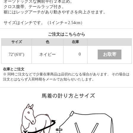
オーソドックスな胸前平行２本止め。
クロス腹帯、テールラップ付き。
裾にはレッグアーチがあり動きやすさを向上させます。
サイズはインチです。（1インチ＝2.54cm）
ご注文はこちらから
サイズ
色
在庫
お取寄
0
72"(6'0")
ネイビー
在庫とご注文
※ 同時ご注文などで少量在庫商品は品切れになる場合があります、 その場合は
注文とはならず入荷時期をメールでお知らせいたします。