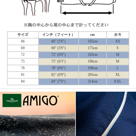
サイズ
インチ（フィート）
cm
参考
66
66" (5'6")
165cm
XS
69
69" (5'9")
175cm
S
72
72" (6'0")
183cm
M
75
75" (6'3")
190cm
M
78
78" (6'6")
198cm
L
81
81" (6'9")
205cm
XL
84
84" (7'0")
214cm
XXL