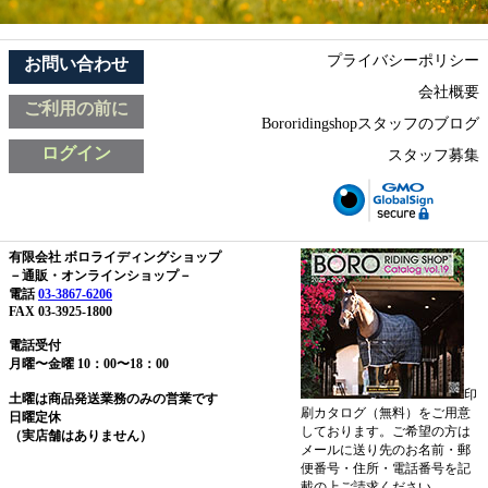
プライバシーポリシー
お問い合わせ
会社概要
ご利用の前に
Bororidingshopスタッフのブログ
ログイン
スタッフ募集
有限会社 ボロライディングショップ
－通販・オンラインショップ－
電話
03-3867-6206
FAX 03-3925-1800
電話受付
月曜〜金曜 10：00〜18：00
印
土曜は商品発送業務のみの営業です
刷カタログ（無料）をご用意
日曜定休
しております。ご希望の方は
（実店舗はありません）
メールに送り先のお名前・郵
便番号・住所・電話番号を記
載の上ご請求ください。