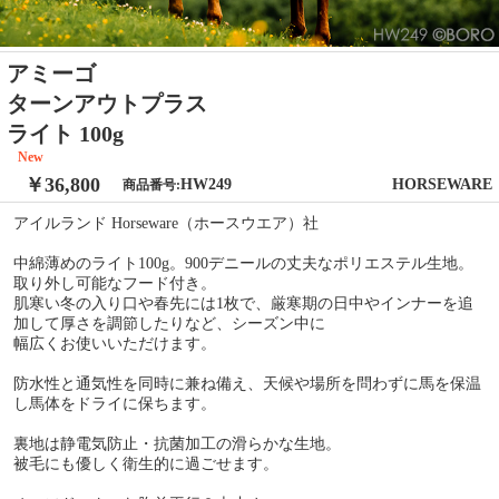
アミーゴ
ターンアウトプラス
ライト 100g
New
￥36,800
HW249
HORSEWARE
商品番号:
アイルランド Horseware（ホースウエア）社
中綿薄めのライト100g。900デニールの丈夫なポリエステル生地。
取り外し可能なフード付き。
肌寒い冬の入り口や春先には1枚で、厳寒期の日中やインナーを追
加して厚さを調節したりなど、シーズン中に
幅広くお使いいただけます。
防水性と通気性を同時に兼ね備え、天候や場所を問わずに馬を保温
し馬体をドライに保ちます。
裏地は静電気防止・抗菌加工の滑らかな生地。
被毛にも優しく衛生的に過ごせます。