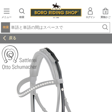
0
メニュー
検索
ログイン
買物かご
検索
戻る