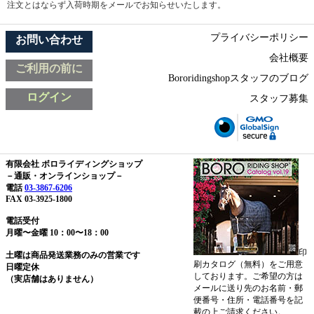
注文とはならず入荷時期をメールでお知らせいたします。
プライバシーポリシー
お問い合わせ
会社概要
ご利用の前に
Bororidingshopスタッフのブログ
ログイン
スタッフ募集
有限会社 ボロライディングショップ
－通販・オンラインショップ－
電話
03-3867-6206
FAX 03-3925-1800
電話受付
月曜〜金曜 10：00〜18：00
印
土曜は商品発送業務のみの営業です
刷カタログ（無料）をご用意
日曜定休
しております。ご希望の方は
（実店舗はありません）
メールに送り先のお名前・郵
便番号・住所・電話番号を記
載の上ご請求ください。