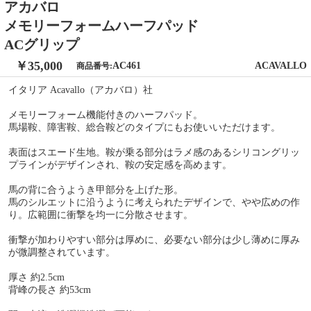
アカバロ
メモリーフォームハーフパッド
ACグリップ
￥35,000
AC461
ACAVALLO
商品番号:
イタリア Acavallo（アカバロ）社
メモリーフォーム機能付きのハーフパッド。
馬場鞍、障害鞍、総合鞍どのタイプにもお使いいただけます。
表面はスエード生地。鞍が乗る部分はラメ感のあるシリコングリッ
プラインがデザインされ、鞍の安定感を高めます。
馬の背に合うようき甲部分を上げた形。
馬のシルエットに沿うように考えられたデザインで、やや広めの作
り。広範囲に衝撃を均一に分散させます。
衝撃が加わりやすい部分は厚めに、必要ない部分は少し薄めに厚み
が微調整されています。
厚さ 約2.5cm
背峰の長さ 約53cm