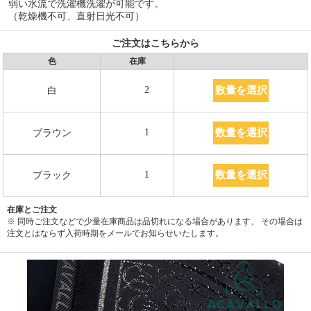
弱い水流で洗濯機洗濯が可能です。
（乾燥機不可、直射日光不可）
ご注文はこちらから
色
在庫
数量を選択
2
白
数量を選択
1
ブラウン
数量を選択
1
ブラック
在庫とご注文
※ 同時ご注文などで少量在庫商品は品切れになる場合があります、 その場合は
注文とはならず入荷時期をメールでお知らせいたします。