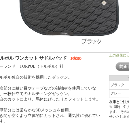
上の画像に
ルポル ワンカット サドルパッド
お勧め
ーランド TORPOL（トルポル）社
ルポル独自の技術を採用したゼッケン。
ブラック
峰部分に縫い目やテープなどの補強材を使用していな
グレー
、一枚仕立てのキルティングゼッケン。
自のカットにより、馬体にぴったりとフィットします。
在庫とご注
※ 同時ご
甲部分には柔らかな3Dメッシュを使用。
ます、 そ
き間が空くよう立体的にカットされ、通気性に優れてい
せいたしま
す。