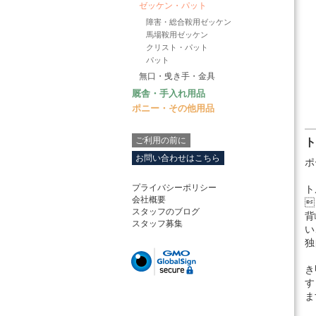
ゼッケン・パット
障害・総合鞍用ゼッケン
馬場鞍用ゼッケン
クリスト・パット
パット
無口・曵き手・金具
厩舎・手入れ用品
ポニー・その他用品
ご利用の前に
ト
お問い合わせはこちら
ポ
プライバシーポリシー
ト
会社概要

スタッフのブログ
背
スタッフ募集
い
独
き
す
ま