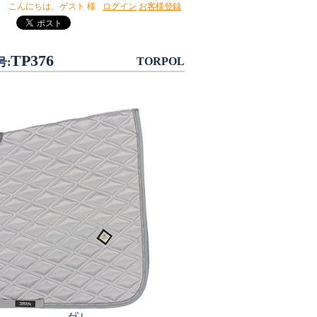
こんにちは、
ゲスト 様
ログイン
お客様登録
TP376
TORPOL
号: