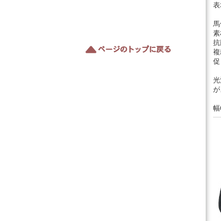
表
馬
素
抗
複
促
光
が
幅