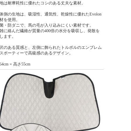
地は耐摩耗性に優れたコシのある丈夫な素材。
体側の生地は、吸湿性、通気性、乾燥性に優れたEvolon
材を使用。
菌・防ダニで、馬の毛が入り込みにくい素材です。
雑に絡んだ繊維が質量の400倍の水分を吸収し、発散を
します。
沢のある質感と、左側に飾られたトルポルのエンブレム
スポーティーで高級感のあるデザイン。
64cm × 高さ55cm