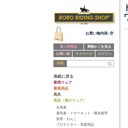
お買い物内容: 空
新入荷商品
買物かごを見る
お買い得
マイページ
ログイン
検索
表紙に戻る
乗馬ウェア
乗馬用品
馬具
馬具（馬のウェア）
冬馬着
夏馬着・イヤーネット・厩舎腹帯
肢巻・わんこ
プロテクター・馬運用品