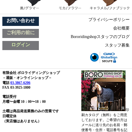
プライバシーポリシー
お問い合わせ
会社概要
ご利用の前に
Bororidingshopスタッフのブログ
ログイン
スタッフ募集
有限会社 ボロライディングショップ
－通販・オンラインショップ－
電話
03-3867-6206
FAX 03-3925-1800
電話受付
月曜〜金曜 10：00〜18：00
印
土曜は商品発送業務のみの営業です
刷カタログ（無料）をご用意
日曜定休
しております。ご希望の方は
（実店舗はありません）
メールに送り先のお名前・郵
便番号・住所・電話番号を記