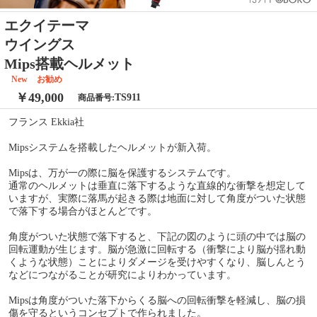
エクイテーマ
ウイングス
Mips搭載ヘルメット
New
お勧め
￥49,000
TS911
商品番号:
フランス Ekkia社
Mipsシステムを搭載したヘルメットが新入荷。
Mipsは、万が一の際に脳を保護するシステムです。
通常のヘルメットは垂直に落下するような直線的な衝撃を想定して
いますが、実際に落馬が起きる際は地面に対して角度がついた状態
で落下する場合がほとんどです。
角度がついた状態で落下すると、下記の図のように頭の中では脳の
回転運動が生じます。脳が急激に回転する（衝撃により脳が揺れ動
くような状態）ことによりダメージを受けやすくなり、脳しんとう
などにつながることが研究によりわかっています。
Mipsは角度がついた落下からくる脳への回転衝撃を軽減し、脳の損
傷を守るというコンセプトで作られました。