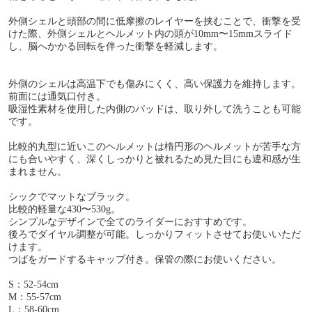
外側シェルと頭部の間に低摩擦のレイヤーを挟むことで、衝撃を受
けた際、外側シェルとヘルメット内の頭が10mm〜15mmスライド
し、脳へかかる回転を伴った衝撃を軽減します。
外側のシェルは高温下でも傷みにくく、高い保護力を維持します。
前面には通気口付き。
吸湿性素材を使用した内側のパッドは、取り外して洗うことも可能
です。
比較的丸型に近いこのヘルメットは楕円形のヘルメットが苦手な方
にも合いやすく、深くしっかりと被れるため見た目にも違和感が生
まれません。
シックでマットなブラック。
比較的軽量な430〜530g。
シンプルなデザインで全てのライダーにおすすめです。
後ろでダイヤル調整が可能。しっかりフィットさせてお使いいただ
けます。
つばをガードするキャップ付き。保管の際にお使いください。
S：52-54cm
M：55-57cm
L：58-60cm