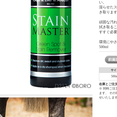
い。
湿らせた
き取りま
頑固な汚
拭き取る
すすぐ必
環境にや
500ml
サイ
500
在庫とご注
※ 同時ご
ます、 そ
せいたしま