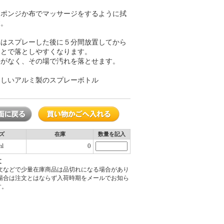
スポンジか布でマッサージをするように拭
す。
れはスプレーした後に５分間放置してから
ことで落としやすくなります。
要がなく、その場で汚れを落とせます。
さしいアルミ製のスプレーボトル
ズ
在庫
数量を記入
0
ml
文
注文などで少量在庫商品は品切れになる場合があり
の場合は注文とはならず入荷時期をメールでお知ら
す。