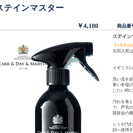
ステインマスター
￥4,180
商品番
ステイ
【入荷見込
次回入荷は
イギリスCar
洗い流す
寒い冬場
したい時
汚れを落
で、芦毛
競技会の
シミや汚
顔へ使用