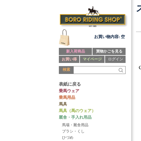
お買い物内容: 空
新入荷商品
買物かごを見る
お買い得
マイページ
ログイン
検索
表紙に戻る
乗馬ウェア
乗馬用品
馬具
馬具（馬のウェア）
厩舎・手入れ用品
馬場・厩舎用品
ブラシ・くし
ひづめ