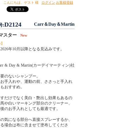
こんにちは、
ゲスト 様
ログイン
お客様登録
D2124
Carr＆Day＆Martin
号:
ンマスター
New
み】
2026年10月以降となる見込みです。
r & Day & Martin(カーデイマーティン)社
必要のないシャンプー。
のお手入れや、運動の前、ささっと手入れ
にもおすすめ。
とすだけでなく美白・艶出し効果もあるの
の馬や白いマーキング部分のクリーナー、
最後のお手入れとしても最適です。
れの気になる部分へ直接スプレーするか、
する場合は布に含ませて塗布してくださ