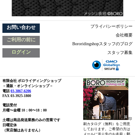
プライバシーポリシー
お問い合わせ
会社概要
ご利用の前に
Bororidingshopスタッフのブログ
ログイン
スタッフ募集
有限会社 ボロライディングショップ
－通販・オンラインショップ－
電話
03-3867-6206
FAX 03-3925-1800
電話受付
月曜〜金曜 10：00〜18：00
印
土曜は商品発送業務のみの営業です
刷カタログ（無料）をご用意
日曜定休
しております。ご希望の方は
（実店舗はありません）
メールに送り先のお名前・郵