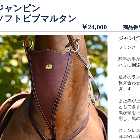
ジャンピン
ソフトビブマルタン
￥24,000
商品番
ジャンピ
フランス 
騎手の手
ハミに到
通常のラ
繋ぎ合わ
ぎます。
また馬が
ともでき
馬が頭を
用し、馬
ステンレ
SEGWI