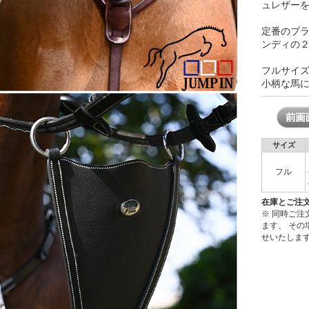
ュレザー
定番のブ
ンディの
フルサイ
小柄な馬
サイズ
フル
在庫とご注
※ 同時ご
ます、 そ
せいたしま