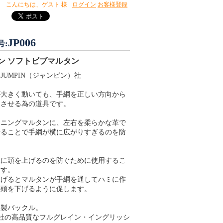
こんにちは、
ゲスト 様
ログイン
お客様登録
JP006
号:
ン ソフトビブマルタン
JUMPIN（ジャンピン）社
が大きく動いても、手綱を正しい方向から
達させる為の道具です。
ンニングマルタンに、左右を柔らかな革で
せることで手綱が横に広がりすぎるのを防
上に頭を上げるのを防ぐために使用するこ
ます。
上げるとマルタンが手綱を通してハミに作
の頭を下げるように促します。
ス製バックル。
CK社の高品質なフルグレイン・イングリッシ