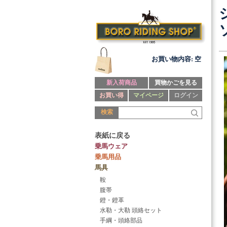
お買い物内容: 空
新入荷商品
買物かごを見る
お買い得
マイページ
ログイン
検索
表紙に戻る
乗馬ウェア
乗馬用品
馬具
鞍
腹帯
鐙・鐙革
水勒・大勒 頭絡セット
手綱・頭絡部品