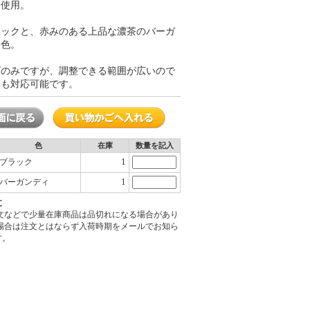
を使用。
ラックと、赤みのある上品な濃茶のバーガ
２色。
ズのみですが、調整できる範囲が広いので
にも対応可能です。
色
在庫
数量を記入
1
ブラック
1
バーガンディ
文
注文などで少量在庫商品は品切れになる場合があり
の場合は注文とはならず入荷時期をメールでお知ら
す。